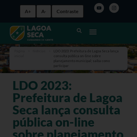
A+
A-
Contraste
Página
>
Notícias
>
LDO 2023: Prefeitura de Lagoa Seca lança
inicial
consulta pública on-line sobre
planejamento municipal; saiba como
participar
LDO 2023:
Prefeitura de Lagoa
Seca lança consulta
pública on-line
sobre planejamento