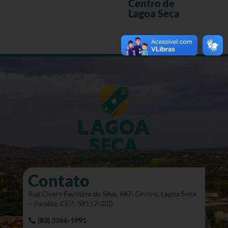
Centro de
Lagoa Seca
Contato
Rua Cícero Faustino da Silva, 647, Centro, Lagoa Seca
– Paraíba. CEP: 58117-000
(83) 3366-1991