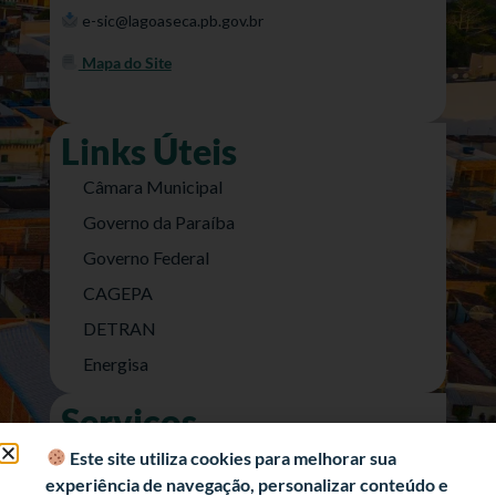
e-sic@lagoaseca.pb.gov.br
Mapa do Site
Links Úteis
Câmara Municipal
Governo da Paraíba
Governo Federal
CAGEPA
DETRAN
Energisa
Serviços
Nota Fiscal Eletrônica
Este site utiliza cookies para melhorar sua
experiência de navegação, personalizar conteúdo e
e-SIC (Acesso a Informação)