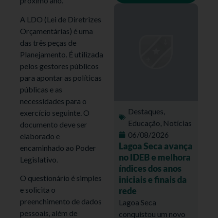
próximo ano.
A LDO (Lei de Diretrizes
Orçamentárias) é uma
das três peças de
Planejamento. É utilizada
pelos gestores públicos
para apontar as políticas
públicas e as
necessidades para o
Destaques
,
exercício seguinte. O
Educação
,
Notícias
documento deve ser
06/08/2026
elaborado e
Lagoa Seca avança
encaminhado ao Poder
no IDEB e melhora
Legislativo.
índices dos anos
O questionário é simples
iniciais e finais da
e solicita o
rede
preenchimento de dados
Lagoa Seca
pessoais, além de
conquistou um novo