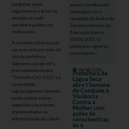
perguntar quais
avanço na educação
seguimentos e áreas de
municipal com o
atuação de cada
resultado do Índice de
secretaria podem ser
Desenvolvimento da
melhorados.
Educação Básica
(IDEB) 2025. O
A consulta pública pode
município registrou
ser acessada por meio do
crescimento...
site da prefeitura
(lagoaseca.pb.gov.br),
06/08/2026
precisamente na aba
Prefeitura de
“Consulta LDO 2023”. Lá,
Lagoa Seca
abre I Semana
a população
de Combate à
lagoassequense também
Violência
pode realizar outras
Contra a
sugestões para serem
Mulher com
implementadas na
ações de
conscientizaç
administração da cidade.
ão e