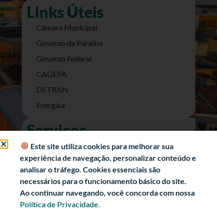
Links Úteis
Câmara Municipal
Governo da Paraíba
Governo Federal
CAGEPA
DETRAN
Energisa
Serviços
Nota Fiscal Eletrônica
Este site utiliza cookies para melhorar sua
experiência de navegação, personalizar conteúdo e
e-SIC (Acesso a Informação)
analisar o tráfego. Cookies essenciais são
Transparência Fiscal
necessários para o funcionamento básico do site.
História
Ao continuar navegando, você concorda com nossa
Política de Privacidade.
Informações Turísticas