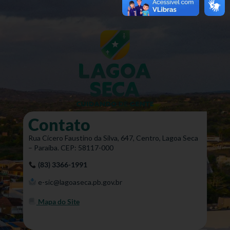
Contato
Rua Cícero Faustino da Silva, 647, Centro, Lagoa Seca
– Paraíba. CEP: 58117-000
(83) 3366-1991
e-sic@lagoaseca.pb.gov.br
Mapa do Site