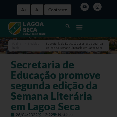
A+
A-
Contraste
Página
>
Notícias
>
Secretaria de Educação promove segunda
inicial
edição da Semana Literária em Lagoa Seca
Secretaria de
Educação promove
segunda edição da
Semana Literária
em Lagoa Seca
26/04/2022
12:22
Notícias