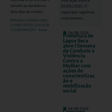
temáticas durante os
(IDEB) 2025. O
dois dias de evento:
município registrou
crescimento...
SEMANA LITERÁRIA 2022 –
DIVISÃO DE ESCOLAS POR
COORDENAÇÃO
Baixar
06/08/2026
Prefeitura de
Lagoa Seca
abre I Semana
de Combate à
Violência
Contra a
Mulher com
ações de
conscientizaç
ão e
mobilização
social
04/08/2026
Concurso