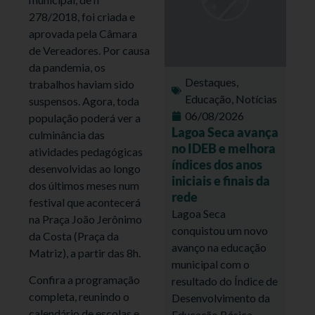
278/2018, foi criada e
aprovada pela Câmara
de Vereadores. Por causa
da pandemia, os
Destaques
,
trabalhos haviam sido
Educação
,
Notícias
suspensos. Agora, toda
06/08/2026
população poderá ver a
Lagoa Seca avança
culminância das
no IDEB e melhora
atividades pedagógicas
índices dos anos
desenvolvidas ao longo
iniciais e finais da
dos últimos meses num
rede
festival que acontecerá
Lagoa Seca
na Praça João Jerônimo
conquistou um novo
da Costa (Praça da
avanço na educação
Matriz), a partir das 8h.
municipal com o
Confira a programação
resultado do Índice de
completa, reunindo o
Desenvolvimento da
calendário de escolas e
Educação Básica