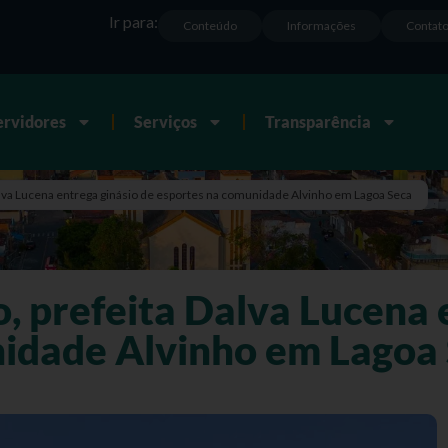
Ir para:
Conteúdo
Informações
Contat
ervidores
Serviços
Transparência
Dalva Lucena entrega ginásio de esportes na comunidade Alvinho em Lagoa Seca
, prefeita Dalva Lucena 
idade Alvinho em Lagoa