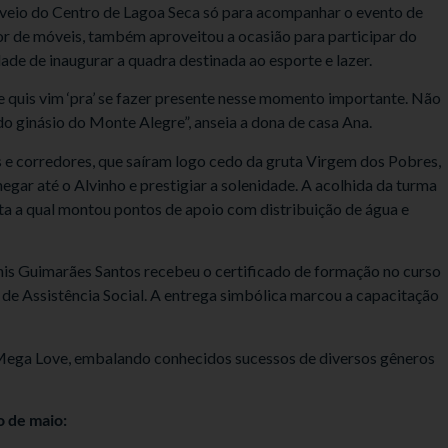
o veio do Centro de Lagoa Seca só para acompanhar o evento de
or de móveis, também aproveitou a ocasião para participar do
dade de inaugurar a quadra destinada ao esporte e lazer.
 quis vim ‘pra’ se fazer presente nesse momento importante. Não
do ginásio do Monte Alegre”, anseia a dona de casa Ana.
 e corredores, que saíram logo cedo da gruta Virgem dos Pobres,
gar até o Alvinho e prestigiar a solenidade. A acolhida da turma
asta a qual montou pontos de apoio com distribuição de água e
nis Guimarães Santos recebeu o certificado de formação no curso
a de Assistência Social. A entrega simbólica marcou a capacitação
 Mega Love, embalando conhecidos sucessos de diversos gêneros
o de maio: