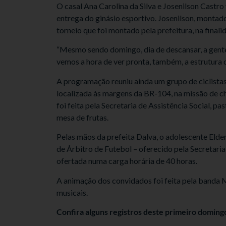
O casal Ana Carolina da Silva e Josenilson Castr
entrega do ginásio esportivo. Josenilson, montad
torneio que foi montado pela prefeitura, na finali
“Mesmo sendo domingo, dia de descansar, a gente
vemos a hora de ver pronta, também, a estrutura 
A programação reuniu ainda um grupo de ciclistas
localizada às margens da BR-104, na missão de che
foi feita pela Secretaria de Assistência Social, p
mesa de frutas.
Pelas mãos da prefeita Dalva, o adolescente Elde
de Árbitro de Futebol – oferecido pela Secretari
ofertada numa carga horária de 40 horas.
A animação dos convidados foi feita pela banda
musicais.
Confira alguns registros deste primeiro doming