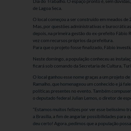
Dia do Trabalho. O espaço pronto é, sem dúvidas,
de Lagoa Seca.
O local começou a ser construído em meados de 20
Mas, por questões administrativas e burocráticas
depois, na primeira gestão do ex-prefeito Fábio
vez com recursos próprios da prefeitura.
Para que o projeto fosse finalizado, Fábio investi
Neste domingo, a população conheceu as instala
ficará sob comando da Secretaria de Cultura, Tur
O local ganhou esse nome graças a um projeto de 
Ramalho, que homenageou um conhecido e já falec
políticas presentes no evento. Também compuseram
o deputado federal Julian Lemos, o diretor de esp
“Estamos muitos felizes por ver esse belíssimo 
a Brasília, a fim de angariar possibilidades para 
deu certo! Agora, pedimos que a população possa 