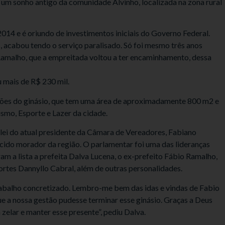
 um sonho antigo da comunidade Alvinho, localizada na zona rural
14 e é oriundo de investimentos iniciais do Governo Federal.
, acabou tendo o serviço paralisado. Só foi mesmo três anos
 Ramalho, que a empreitada voltou a ter encaminhamento, dessa
u mais de R$ 230 mil.
ções do ginásio, que tem uma área de aproximadamente 800 m2 e
ismo, Esporte e Lazer da cidade.
lei do atual presidente da Câmara de Vereadores, Fabiano
ido morador da região. O parlamentar foi uma das lideranças
 a lista a prefeita Dalva Lucena, o ex-prefeito Fábio Ramalho,
ortes Dannyllo Cabral, além de outras personalidades.
trabalho concretizado. Lembro-me bem das idas e vindas de Fabio
que a nossa gestão pudesse terminar esse ginásio. Graças a Deus
zelar e manter esse presente”, pediu Dalva.