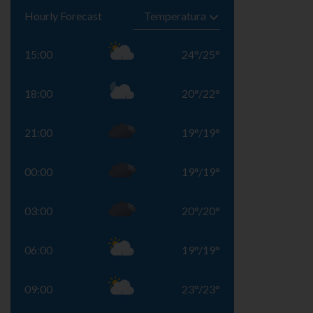
Hourly Forecast
15:00
24
°
/
25
°
18:00
20
°
/
22
°
21:00
19
°
/
19
°
00:00
19
°
/
19
°
03:00
20
°
/
20
°
06:00
19
°
/
19
°
09:00
23
°
/
23
°