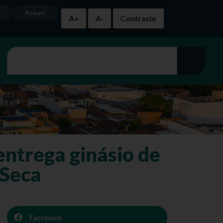
o
Rodapé
A+
A-
Contraste
entrega ginásio de
 Seca
Facebook