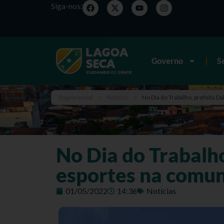
Siga-nos:
Governo
S
Página inicial
>
Notícias
>
No Dia do Trabalho, prefeita 
No Dia do Trabalho
esportes na comun
01/05/2022
14:36
Notícias