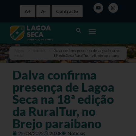
A+
A-
Contraste
Página
>
Notícias
>
Dalva confirma presença de Lagoa Seca na
inicial
18ª edição da RuralTur, no Brejo paraibano
Dalva confirma
presença de Lagoa
Seca na 18ª edição
da RuralTur, no
Brejo paraibano
25/08/2022
20:08
Notícias