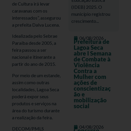
de Cultura irá levar
(IDEB) 2025. O
caravanas com os
município registrou
interessados”, assegurou
crescimento...
a prefeita Dalva Lucena.
Idealizada pelo Sebrae
06/08/2026
Prefeitura de
Paraíba desde 2005, a
Lagoa Seca
feira passou a ser
abre I Semana
nacional e itinerante a
de Combate à
partir do ano de 2015.
Violência
Contra a
Por meio de um estande,
Mulher com
ações de
assim como outras
conscientizaç
localidades, Lagoa Seca
ão e
poderá expor seus
mobilização
produtos e serviços na
social
área do turismo durante
a realização da feira.
04/08/2026
DECOM/PMLS
Concurso