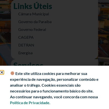
Links Úteis
Câmara Municipal
Governo da Paraíba
Governo Federal
CAGEPA
DETRAN
Energisa
Serviços
Nota Fiscal Eletrônica
Este site utiliza cookies para melhorar sua
experiência de navegação, personalizar conteúdo e
e-SIC (Acesso a Informação)
analisar o tráfego. Cookies essenciais são
Transparência Fiscal
necessários para o funcionamento básico do site.
História
Ao continuar navegando, você concorda com nossa
Política de Privacidade.
Informações Turísticas