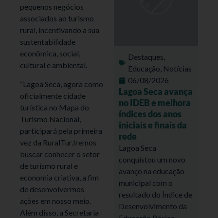
pequenos negócios
associados ao turismo
rural, incentivando a sua
sustentabilidade
econômica, social,
Destaques
,
cultural e ambiental.
Educação
,
Notícias
06/08/2026
“Lagoa Seca, agora como
Lagoa Seca avança
oficialmente cidade
no IDEB e melhora
turística no Mapa do
índices dos anos
Turismo Nacional,
iniciais e finais da
participará pela primeira
rede
vez da RuralTur.Iremos
Lagoa Seca
buscar conhecer o setor
conquistou um novo
de turismo rural e
avanço na educação
economia criativa, a fim
municipal com o
de desenvolvermos
resultado do Índice de
ações em nosso meio.
Desenvolvimento da
Além disso, a Secretaria
Educação Básica