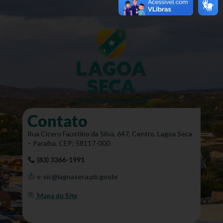
Contato
Rua Cícero Faustino da Silva, 647, Centro, Lagoa Seca
– Paraíba. CEP: 58117-000
(83) 3366-1991
e-sic@lagoaseca.pb.gov.br
Mapa do Site