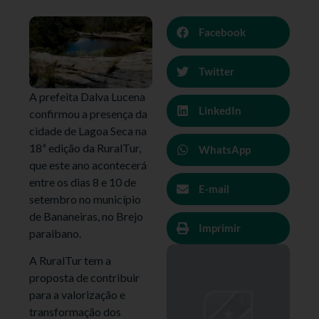
Facebook
Twitter
A prefeita Dalva Lucena
LinkedIn
confirmou a presença da
cidade de Lagoa Seca na
18ª edição da RuralTur,
WhatsApp
que este ano acontecerá
entre os dias 8 e 10 de
E-mail
setembro no município
de Bananeiras, no Brejo
Imprimir
paraibano.
A RuralTur tem a
proposta de contribuir
para a valorização e
transformação dos