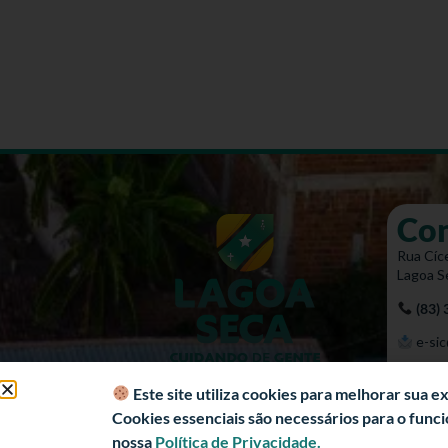
Co
Rua Cíce
Lagoa S
(83)
e-sic
Mapa 
Este site utiliza cookies para melhorar sua 
Cookies essenciais são necessários para o fun
nossa
Política de Privacidade.