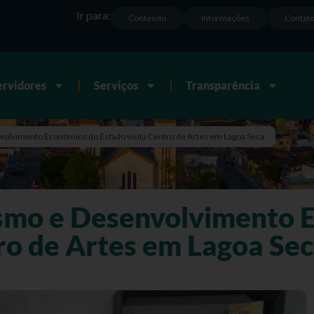
Ir para:
Conteúdo
Informações
Contat
ervidores
Serviços
Transparência
volvimento Econômico do Estado visita Centro de Artes em Lagoa Seca
ismo e Desenvolvimento 
tro de Artes em Lagoa Se