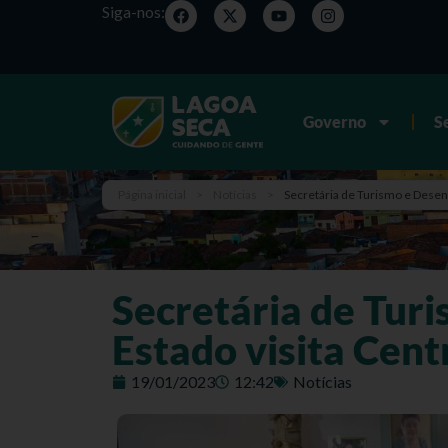
Siga-nos:
Governo
S
Página inicial
>
Notícias
>
Secretária de Turismo e Desen
Secretária de Tur
Estado visita Cen
19/01/2023
12:42
Notícias