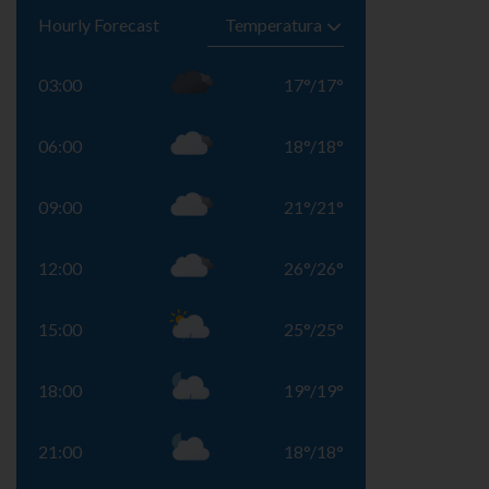
Hourly Forecast
03:00
17
°
/
17
°
06:00
18
°
/
18
°
09:00
21
°
/
21
°
12:00
26
°
/
26
°
15:00
25
°
/
25
°
18:00
19
°
/
19
°
21:00
18
°
/
18
°