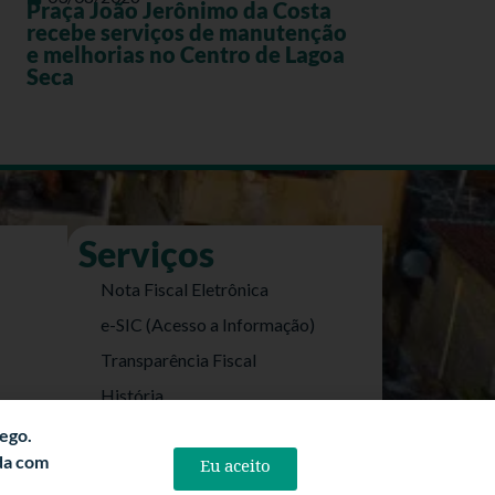
Praça João Jerônimo da Costa
recebe serviços de manutenção
e melhorias no Centro de Lagoa
Seca
Serviços
Nota Fiscal Eletrônica
e-SIC (Acesso a Informação)
Transparência Fiscal
História
Informações Turísticas
fego.
rda com
Eu aceito
Politica de Privacidade