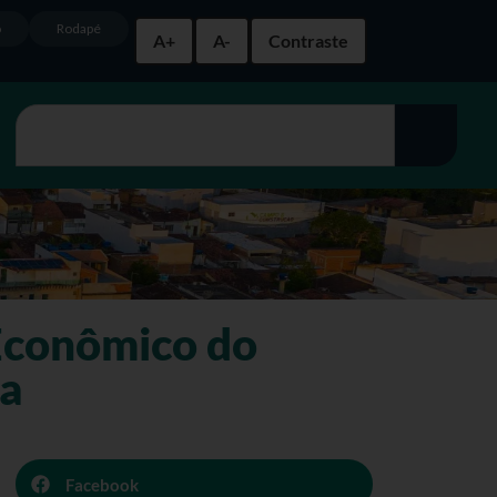
o
Rodapé
A+
A-
Contraste
Econômico do
ca
Facebook