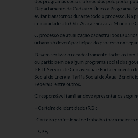
dos programas sociais oferecidos pelo poder púb
Departamento de Cadastro Único e Programa Bols
evitar transtornos durante todo o
processo. Na pr
comunidades do Oiti, Araçá, Gravatá, Mineiro e 
O processo de atualização cadastral dos usuários 
urbana só deverá participar do processo no segu
Devem realizar o recadastramento todas as famíli
ou participem de algum programa social dos gover
PETI, Serviço de Convivência e Fortalecimento d
Social de Energia, Tarifa Social de Água, Benefíc
Federais, entre outros.
O responsável familiar deve apresentar os seguin
– Carteira de identidade (RG);
-Carteira profissional de trabalho (para maiores 
– CPF;