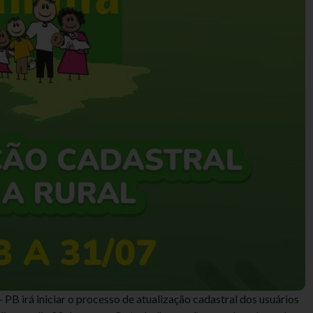
 PB irá iniciar o processo de atualização cadastral dos usuários