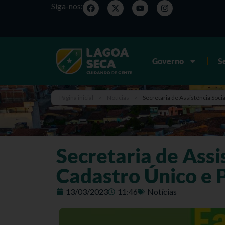
Siga-nos:
Governo
S
Página inicial
>
Notícias
>
Secretaria de Assistência Soci
Secretaria de Assis
Cadastro Único e 
13/03/2023
11:46
Notícias