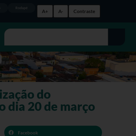
o
Rodapé
A+
A-
Contraste
lização do
o dia 20 de março
Facebook