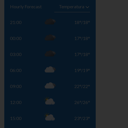
Hourly Forecast
21:00
18
°
/
18
°
00:00
17
°
/
18
°
03:00
17
°
/
18
°
06:00
19
°
/
19
°
09:00
22
°
/
22
°
12:00
26
°
/
26
°
15:00
23
°
/
23
°