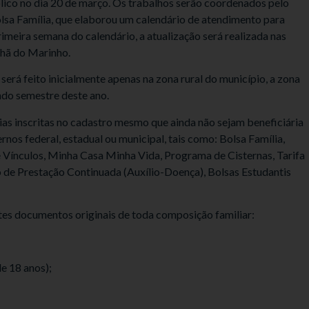
lico no dia 20 de março. Os trabalhos serão coordenados pelo
a Família, que elaborou um calendário de atendimento para
imeira semana do calendário, a atualização será realizada nas
Chã do Marinho.
será feito inicialmente apenas na zona rural do município, a zona
ndo semestre deste ano.
as inscritas no cadastro mesmo que ainda não sejam beneficiária
nos federal, estadual ou municipal, tais como: Bolsa Família,
e Vínculos, Minha Casa Minha Vida, Programa de Cisternas, Tarifa
io de Prestação Continuada (Auxílio-Doença), Bolsas Estudantis
tes documentos originais de toda composição familiar:
de 18 anos);