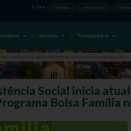
Ir para:
Conteúdo
Informações
Contat
ervidores
Serviços
Transparência
al inicia atualização do Cadastro Único e Programa Bolsa Família no dia 20 de março
tência Social inicia atua
Programa Bolsa Família n