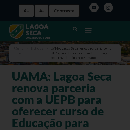
A+
A-
Contraste
Página
>
Notícias
>
UAMA: Lagoa Seca renova parceria com a
inicial
UEPB para oferecer curso de Educação
para Envelhecimento Humano
UAMA: Lagoa Seca
renova parceria
com a UEPB para
oferecer curso de
Educação para