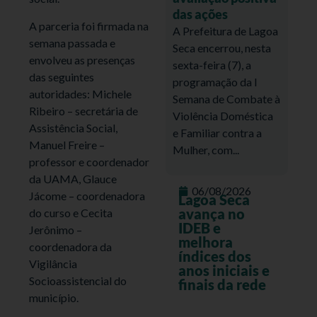
das ações
A parceria foi firmada na
A Prefeitura de Lagoa
semana passada e
Seca encerrou, nesta
envolveu as presenças
sexta-feira (7), a
das seguintes
programação da I
autoridades: Michele
Semana de Combate à
Ribeiro – secretária de
Violência Doméstica
Assistência Social,
e Familiar contra a
Manuel Freire –
Mulher, com...
professor e coordenador
da UAMA, Glauce
06/08/2026
Jácome – coordenadora
Lagoa Seca
avança no
do curso e Cecita
IDEB e
Jerônimo –
melhora
coordenadora da
índices dos
Vigilância
anos iniciais e
Socioassistencial do
finais da rede
município.