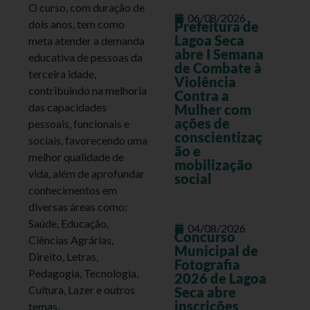
O curso, com duração de
06/08/2026
dois anos, tem como
Prefeitura de
Lagoa Seca
meta atender a demanda
abre I Semana
educativa de pessoas da
de Combate à
terceira idade,
Violência
contribuindo na melhoria
Contra a
das capacidades
Mulher com
ações de
pessoais, funcionais e
conscientizaç
sociais, favorecendo uma
ão e
melhor qualidade de
mobilização
vida, além de aprofundar
social
conhecimentos em
diversas áreas como:
Saúde, Educação,
04/08/2026
Concurso
Ciências Agrárias,
Municipal de
Direito, Letras,
Fotografia
Pedagogia, Tecnologia,
2026 de Lagoa
Cultura, Lazer e outros
Seca abre
inscrições
temas.