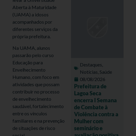
Aberta à Maturidade
(UAMA) a idosos
acompanhados por
diferentes serviços da
própria prefeitura.
Na UAMA, alunos
passarão pelo curso
Educação para
Destaques
,
Envelhecimento
Notícias
,
Saúde
Humano, com foco em
08/08/2026
atividades que possam
Prefeitura de
contribuir no processo
Lagoa Seca
de envelhecimento
encerra I Semana
saudável, fortalecimento
de Combate à
entre os vínculos
Violência contra a
Mulher com
familiares e na prevenção
seminário e
de situações de risco
avaliação positiva
social.