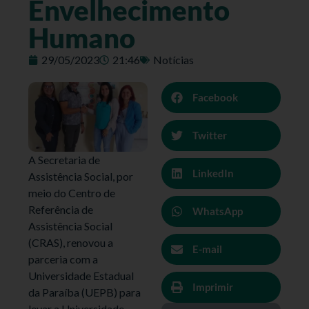
Envelhecimento
Humano
29/05/2023
21:46
Notícias
Facebook
Twitter
A Secretaria de
LinkedIn
Assistência Social, por
meio do Centro de
Referência de
WhatsApp
Assistência Social
(CRAS), renovou a
E-mail
parceria com a
Universidade Estadual
Imprimir
da Paraíba (UEPB) para
levar a Universidade