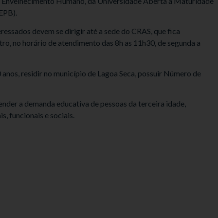
ra Envelhecimento Humano, da Universidade Aberta à Maturidade
EPB).
teressados devem se dirigir até a sede do CRAS, que fica
tro, no horário de atendimento das 8h as 11h30, de segunda a
60 anos, residir no município de Lagoa Seca, possuir Número de
nder a demanda educativa de pessoas da terceira idade,
, funcionais e sociais.