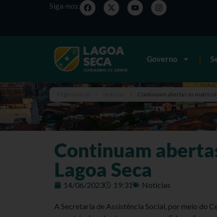
Siga-nos:
Governo
S
Página inicial
>
Notícias
>
Continuam abertas as matrícu
Continuam abertas
Lagoa Seca
14/06/2023
19:31
Notícias
A Secretaria de Assistência Social, por meio do C