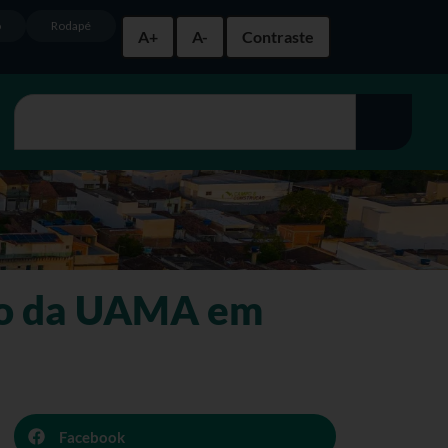
o
Rodapé
A+
A-
Contraste
rso da UAMA em
Facebook