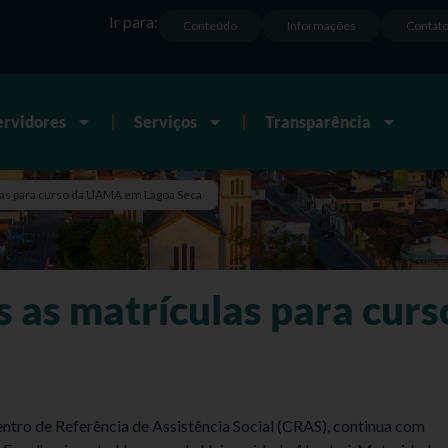
Ir para:
Conteúdo
Informações
Contat
ervidores
Serviços
Transparência
las para curso da UAMA em Lagoa Seca
 as matrículas para cu
entro de Referência de Assistência Social (CRAS), continua com