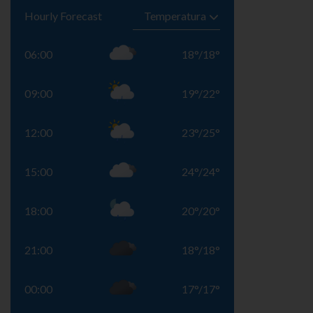
Hourly Forecast
06:00
18
°
/
18
°
09:00
19
°
/
22
°
12:00
23
°
/
25
°
15:00
24
°
/
24
°
18:00
20
°
/
20
°
21:00
18
°
/
18
°
00:00
17
°
/
17
°