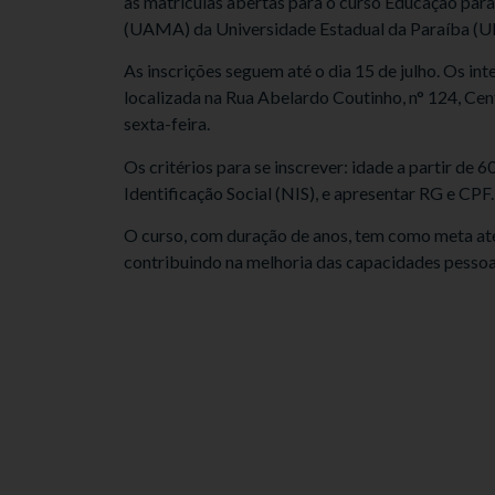
as matrículas abertas para o curso Educação pa
(UAMA) da Universidade Estadual da Paraíba (U
As inscrições seguem até o dia 15 de julho. Os in
localizada na Rua Abelardo Coutinho, n° 124, Cen
sexta-feira.
Os critérios para se inscrever: idade a partir de 
Identificação Social (NIS), e apresentar RG e CPF.
O curso, com duração de anos, tem como meta ate
contribuindo na melhoria das capacidades pessoais