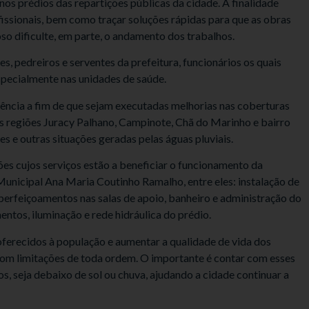
nos prédios das repartições públicas da cidade. A finalidade
issionais, bem como traçar soluções rápidas para que as obras
so dificulte, em parte, o andamento dos trabalhos.
s, pedreiros e serventes da prefeitura, funcionários os quais
specialmente nas unidades de saúde.
ência a fim de que sejam executadas melhorias nas coberturas
s regiões Juracy Palhano, Campinote, Chã do Marinho e bairro
ões e outras situações geradas pelas águas pluviais.
s cujos serviços estão a beneficiar o funcionamento da
 Municipal Ana Maria Coutinho Ramalho, entre eles: instalação de
perfeiçoamentos nas salas de apoio, banheiro e administração do
ntos, iluminação e rede hidráulica do prédio.
ferecidos à população e aumentar a qualidade de vida dos
 com limitações de toda ordem. O importante é contar com esses
 seja debaixo de sol ou chuva, ajudando a cidade continuar a