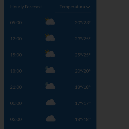
Hourly Forecast
09:00
20
°
/
23
°
12:00
23
°
/
25
°
15:00
25
°
/
25
°
18:00
20
°
/
20
°
21:00
18
°
/
18
°
00:00
17
°
/
17
°
03:00
18
°
/
18
°