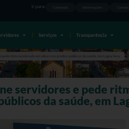
Ir para:
Conteúdo
Informações
Contat
ervidores
Serviços
Transparência
 e pede ritmo acelerado em obras nos prédios públicos da saúde, em Lagoa Seca
úne servidores e pede ri
públicos da saúde, em La