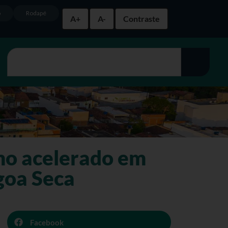
o
Rodapé
A+
A-
Contraste
tmo acelerado em
goa Seca
Facebook