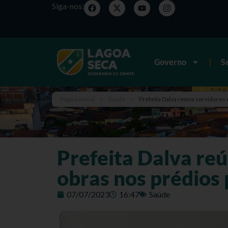
Siga-nos:
Governo
S
Página inicial
>
Saúde
>
Prefeita Dalva reúne servidores
Prefeita Dalva re
obras nos prédios 
07/07/2023
16:47
Saúde