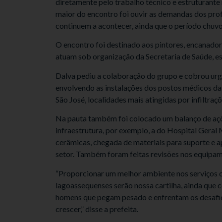
diretamente pelo trabalho técnico e estruturante 
maior do encontro foi ouvir as demandas dos prof
continuem a acontecer, ainda que o período chuvo
O encontro foi destinado aos pintores, encanadore
atuam sob organização da Secretaria de Saúde, e
Dalva pediu a colaboração do grupo e cobrou urg
envolvendo as instalações dos postos médicos da
São José, localidades mais atingidas por infiltraç
Na pauta também foi colocado um balanço de açõe
infraestrutura, por exemplo, a do Hospital Geral
cerâmicas, chegada de materiais para suporte e a
setor. Também foram feitas revisões nos equipame
“Proporcionar um melhor ambiente nos serviços o
lagoassequenses serão nossa cartilha, ainda que
homens que pegam pesado e enfrentam os desafios,
crescer,” disse a prefeita.