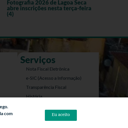
Fotografia 2026 de Lagoa Seca
abre inscrições nesta terça-feira
(4)
Serviços
Nota Fiscal Eletrônica
e-SIC (Acesso a Informação)
Transparência Fiscal
História
Informações Turísticas
fego.
rda com
Eu aceito
Politica de Privacidade