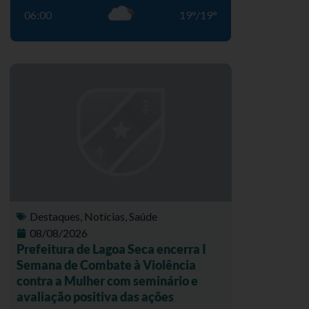
06:00
19
°
/
19
°
Destaques
,
Notícias
,
Saúde
08/08/2026
Prefeitura de Lagoa Seca encerra I
Semana de Combate à Violência
contra a Mulher com seminário e
avaliação positiva das ações