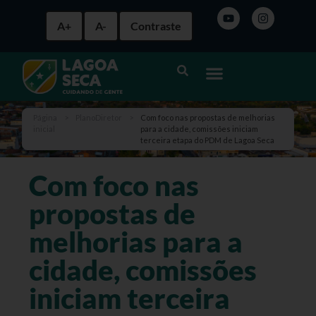
A+
A-
Contraste
Página
>
PlanoDiretor
>
Com foco nas propostas de melhorias
inicial
para a cidade, comissões iniciam
terceira etapa do PDM de Lagoa Seca
Com foco nas
propostas de
melhorias para a
cidade, comissões
iniciam terceira