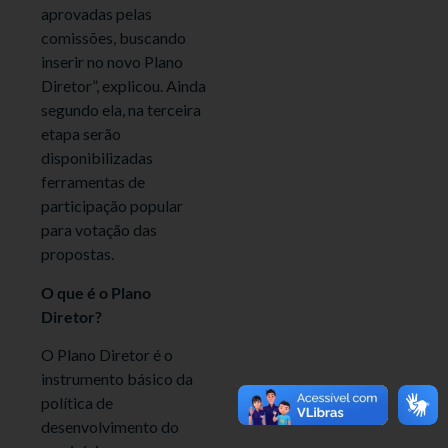
aprovadas pelas
comissões, buscando
inserir no novo Plano
Diretor”, explicou. Ainda
segundo ela, na terceira
etapa serão
disponibilizadas
ferramentas de
participação popular
para votação das
propostas.
O que é o Plano
Diretor?
O Plano Diretor é o
instrumento básico da
política de
desenvolvimento do