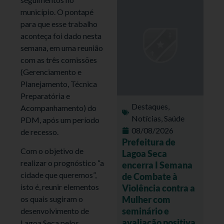
município. O pontapé
para que esse trabalho
aconteça foi dado nesta
semana, em uma reunião
com as três comissões
(Gerenciamento e
Planejamento, Técnica
Preparatória e
Destaques
,
Acompanhamento) do
Notícias
,
Saúde
PDM, após um período
08/08/2026
de recesso.
Prefeitura de
Com o objetivo de
Lagoa Seca
realizar o prognóstico “a
encerra I Semana
cidade que queremos”,
de Combate à
isto é, reunir elementos
Violência contra a
Mulher com
os quais sugiram o
seminário e
desenvolvimento de
avaliação positiva
Lagoa Seca pelos