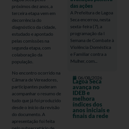
das ações
próximos dez anos, a
A Prefeitura de Lagoa
terceira etapa vem em
Seca encerrou, nesta
decorrência do
sexta-feira (7), a
diagnóstico da cidade,
programação da I
estudado e apontado
Semana de Combate à
pelas comissões na
Violência Doméstica
segunda etapa, com
e Familiar contra a
colaboração da
Mulher, com...
população.
No encontro ocorrido na
06/08/2026
Câmara de Vereadores,
Lagoa Seca
avança no
participantes puderam
IDEB e
acompanhar o resumo de
melhora
tudo que já foi produzido
índices dos
desde o início da revisão
anos iniciais e
do documento. A
finais da rede
apresentação foi feita
pelo subsecretário de