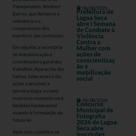
Planejamento, Welbert
06/08/2026
Prefeitura de
Barros, que destacou a
Lagoa Seca
relevância e o
abre I Semana
compromisso dos
de Combate à
Violência
membros das comissões.
Contra a
Em seguida, a secretária
Mulher com
ações de
de Administração e
conscientizaç
coordenadora geral dos
ão e
trabalhos, Aparecida dos
mobilização
Santos, falou acerca das
social
ações a envolver a
terceira etapa, e como
esse novo momento será
04/08/2026
Concurso
também fundamental
Municipal de
visando à formulação da
Fotografia
futura lei.
2026 de Lagoa
Seca abre
Após isso, o público se
inscrições