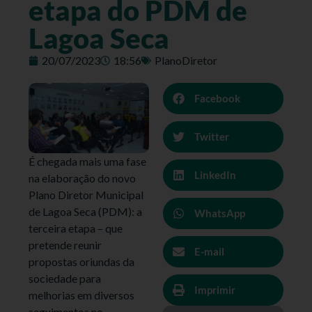
etapa do PDM de
Lagoa Seca
20/07/2023
18:56
PlanoDiretor
Facebook
Twitter
É chegada mais uma fase
LinkedIn
na elaboração do novo
Plano Diretor Municipal
de Lagoa Seca (PDM): a
WhatsApp
terceira etapa – que
pretende reunir
E-mail
propostas oriundas da
sociedade para
Imprimir
melhorias em diversos
seguimentos no