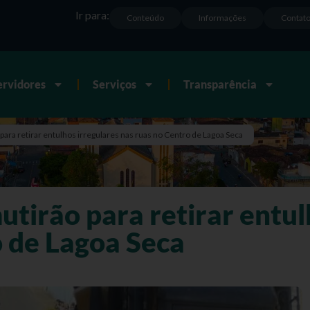
Ir para:
Conteúdo
Informações
Contat
ervidores
Serviços
Transparência
para retirar entulhos irregulares nas ruas no Centro de Lagoa Seca
tirão para retirar entul
o de Lagoa Seca