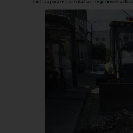
mutirão para retirar entulhos irregulares espalha