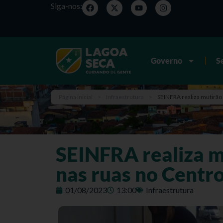
Siga-nos:
Governo
S
Página inicial
>
Infraestrutura
>
SEINFRA realiza mutirão 
SEINFRA realiza mu
nas ruas no Centr
01/08/2023
13:00
Infraestrutura