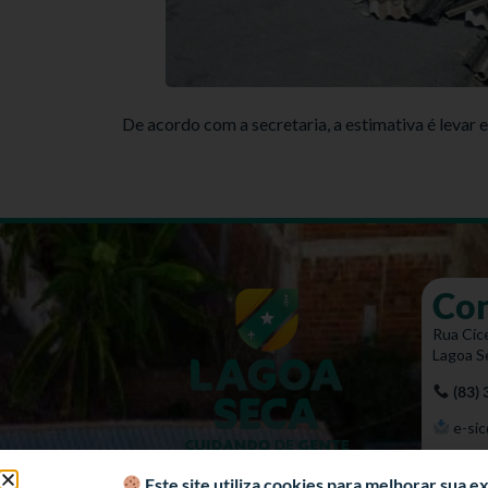
De acordo com a secretaria, a estimativa é levar 
Co
Rua Cíce
Lagoa S
(83)
e-sic
Mapa 
Este site utiliza cookies para melhorar sua 