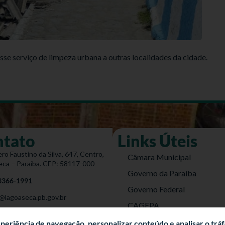
esse serviço de limpeza urbana a outras localidades da cidade.
ntato
Links Úteis
ro Faustino da Silva, 647, Centro,
Câmara Municipal
eca – Paraíba. CEP: 58117-000
Governo da Paraíba
 3366-1991
Governo Federal
@lagoaseca.pb.gov.br
CAGEPA
do Site
DETRAN
experiência de navegação, personalizar conteúdo e analisar o trá