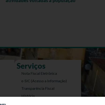
atividades voltadas à população
Serviços
Nota Fiscal Eletrônica
e-SIC (Acesso a Informação)
Transparência Fiscal
História
Informações Turísticas
fego.