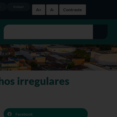
o
Rodapé
A+
A-
Contraste
hos irregulares
Facebook