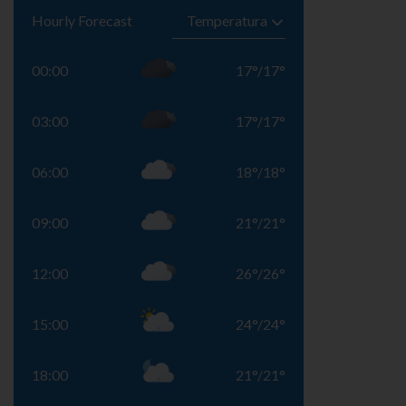
Hourly Forecast
00:00
17
°
/
17
°
03:00
17
°
/
17
°
06:00
18
°
/
18
°
09:00
21
°
/
21
°
12:00
26
°
/
26
°
15:00
24
°
/
24
°
18:00
21
°
/
21
°