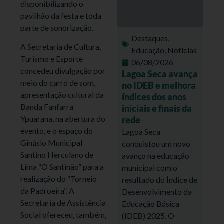
disponibilizando o
pavilhão da festa e toda
parte de sonorização.
Destaques
,
A Secretaria de Cultura,
Educação
,
Notícias
Turismo e Esporte
06/08/2026
concedeu divulgação por
Lagoa Seca avança
meio do carro de som,
no IDEB e melhora
apresentação cultural da
índices dos anos
Banda Fanfarra
iniciais e finais da
Ypuarana, na abertura do
rede
evento, e o espaço do
Lagoa Seca
Ginásio Municipal
conquistou um novo
Santino Herculano de
avanço na educação
Lima “O Santinão” para a
municipal com o
realização do “Torneio
resultado do Índice de
da Padroeira”. A
Desenvolvimento da
Secretaria de Assistência
Educação Básica
Social ofereceu, também,
(IDEB) 2025. O