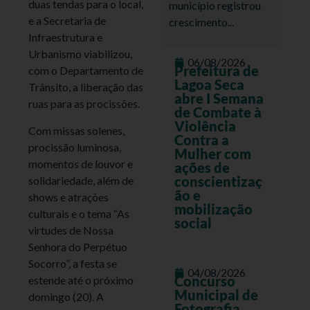
duas tendas para o local,
município registrou
e a Secretaria de
crescimento...
Infraestrutura e
Urbanismo viabilizou,
06/08/2026
Prefeitura de
com o Departamento de
Lagoa Seca
Trânsito, a liberação das
abre I Semana
ruas para as procissões.
de Combate à
Violência
Com missas solenes,
Contra a
procissão luminosa,
Mulher com
momentos de louvor e
ações de
conscientizaç
solidariedade, além de
ão e
shows e atrações
mobilização
culturais e o tema “As
social
virtudes de Nossa
Senhora do Perpétuo
Socorro”, a festa se
04/08/2026
Concurso
estende até o próximo
Municipal de
domingo (20). A
Fotografia