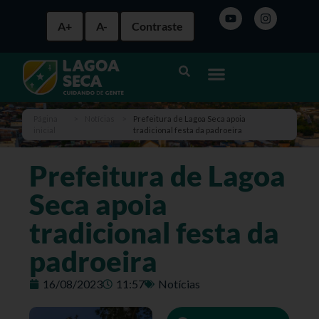
A+
A-
Contraste
Página
>
Notícias
>
Prefeitura de Lagoa Seca apoia
inicial
tradicional festa da padroeira
Prefeitura de Lagoa
Seca apoia
tradicional festa da
padroeira
16/08/2023
11:57
Notícias