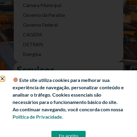
Câmara Municipal
Governo da Paraíba
Governo Federal
CAGEPA
DETRAN
Energisa
Serviços
Nota Fiscal Eletrônica
Este site utiliza cookies para melhorar sua
experiência de navegação, personalizar conteúdo e
e-SIC (Acesso a Informação)
analisar o tráfego. Cookies essenciais são
Transparência Fiscal
necessários para o funcionamento básico do site.
História
Ao continuar navegando, você concorda com nossa
Política de Privacidade.
Informações Turísticas
Politica de Privacidade
Eu aceito