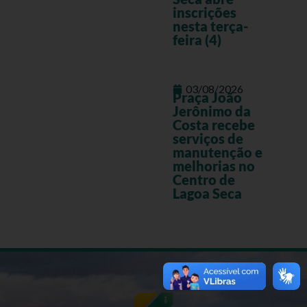
inscrições
nesta terça-
feira (4)
03/08/2026
Praça João
Jerônimo da
Costa recebe
serviços de
manutenção e
melhorias no
Centro de
Lagoa Seca