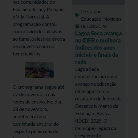
nas comunidades do
Floriano, Juracy Palhano
Destaques
,
e Vila Florestal. A
Educação
,
Notícias
programação contou
06/08/2026
com atividades alusivas
Lagoa Seca avança
ao tema, palestras e roda
no IDEB e melhora
de conversa com os
índices dos anos
beneficiários.
iniciais e finais da
rede
Lagoa Seca
conquistou um novo
avanço na educação
O cronograma segue até
municipal com o
07 de novembro nas
resultado do Índice de
redes de ensino. No dia
Desenvolvimento da
08 de novembro,
Educação Básica
acontecerá uma
(IDEB) 2025. O
caminhada em prol do
município registrou
respeito pelas ruas de
crescimento...