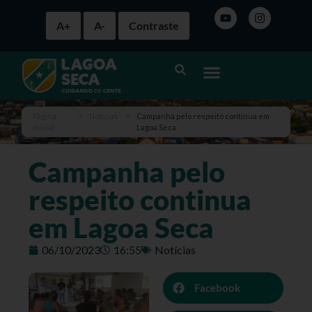
A+
A-
Contraste
Página
>
Notícias
>
Campanha pelo respeito continua em
inicial
Lagoa Seca
Campanha pelo
respeito continua
em Lagoa Seca
06/10/2023
16:55
Notícias
Facebook