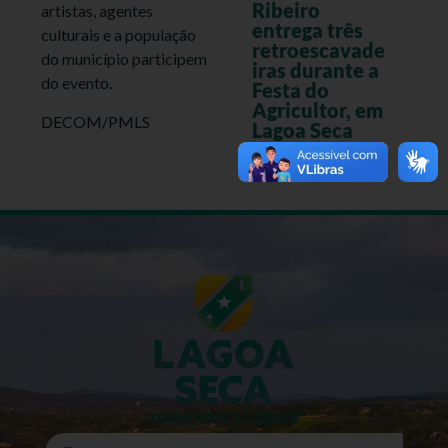
Ribeiro
artistas, agentes
entrega três
culturais e a população
retroescavade
do município participem
iras durante a
do evento.
Festa do
Agricultor, em
DECOM/PMLS
Lagoa Seca