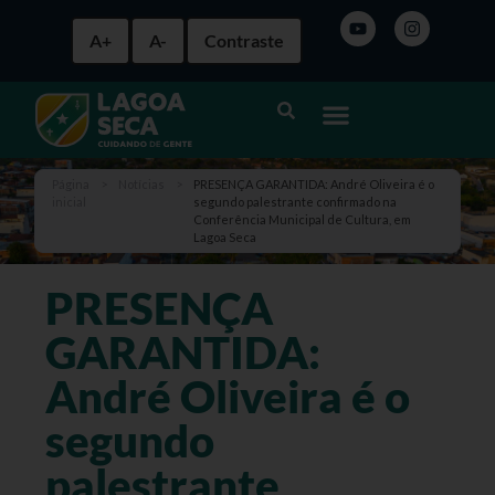
A+
A-
Contraste
Página
>
Notícias
>
PRESENÇA GARANTIDA: André Oliveira é o
inicial
segundo palestrante confirmado na
Conferência Municipal de Cultura, em
Lagoa Seca
PRESENÇA
GARANTIDA:
André Oliveira é o
segundo
palestrante