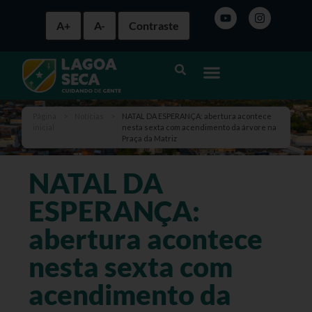
A+
A-
Contraste
Página
>
Notícias
>
NATAL DA ESPERANÇA: abertura acontece
inicial
nesta sexta com acendimento da árvore na
Praça da Matriz
NATAL DA
ESPERANÇA:
abertura acontece
nesta sexta com
acendimento da