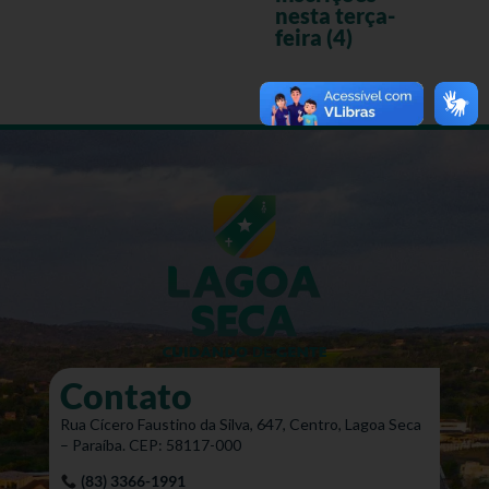
nesta terça-
feira (4)
Contato
Rua Cícero Faustino da Silva, 647, Centro, Lagoa Seca
– Paraíba. CEP: 58117-000
(83) 3366-1991