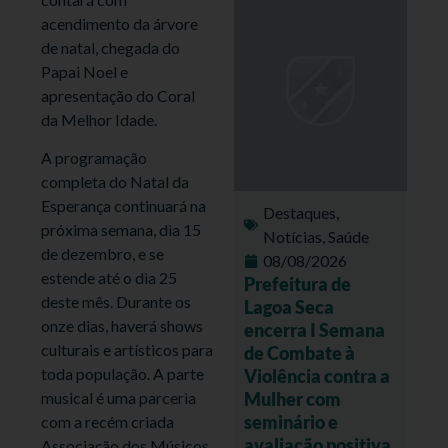
acendimento da árvore
de natal, chegada do
Papai Noel e
apresentação do Coral
da Melhor Idade.
A programação
completa do Natal da
Esperança continuará na
Destaques
,
próxima semana, dia 15
Notícias
,
Saúde
de dezembro, e se
08/08/2026
estende até o dia 25
Prefeitura de
deste mês. Durante os
Lagoa Seca
onze dias, haverá shows
encerra I Semana
culturais e artísticos para
de Combate à
toda população. A parte
Violência contra a
Mulher com
musical é uma parceria
seminário e
com a recém criada
avaliação positiva
Associação dos Músicos