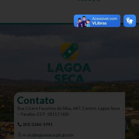
Contato
Rua Cícero Faustino da Silva, 647, Centro, Lagoa Seca
– Paraíba. CEP: 58117-000
(83) 3366-1991
e-sic@lagoaseca.pb.gov.br