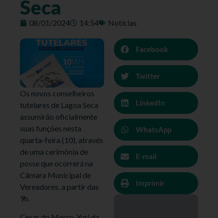
Seca
08/01/2024
14:54
Notícias
Facebook
Twitter
Os novos conselheiros
LinkedIn
tutelares de Lagoa Seca
assumirão oficialmente
suas funções nesta
WhatsApp
quarta-feira (10), através
de uma cerimônia de
E-mail
posse que ocorrerá na
Câmara Municipal de
Imprimir
Vereadores, a partir das
9h.
Cesar do Morro, Yuri da