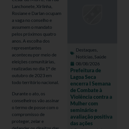
Lanchonete, Xirlinha,
Rosiane e Darlan ocupam
a vaga no conselho e
assumem o mandato
pelos próximos quatro
anos. A escolha dos
representantes
Destaques
,
aconteceu por meio de
Notícias
,
Saúde
eleições comunitárias,
08/08/2026
realizadas no dia 1° de
Prefeitura de
outubro de 2023 em
Lagoa Seca
todo território nacional.
encerra I Semana
de Combate à
Durante o ato, os
Violência contra a
conselheiros vão assinar
Mulher com
o termo de posse com o
seminário e
compromisso de
avaliação positiva
proteger, zelar e
das ações
defender os direitos das