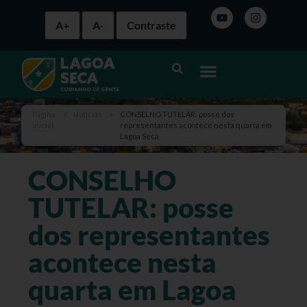
A+
A-
Contraste
Página
>
Notícias
>
CONSELHO TUTELAR: posse dos
inicial
representantes acontece nesta quarta em
Lagoa Seca
CONSELHO
TUTELAR: posse
dos representantes
acontece nesta
quarta em Lagoa