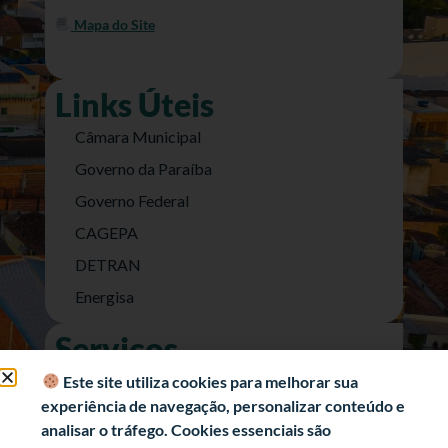
Mapa do Site
Links Úteis
Câmara Municipal
Governo da Paraíba
Governo Federal
CAGEPA
DETRAN
Energisa
Serviços
Nota Fiscal Eletrônica
Este site utiliza cookies para melhorar sua
experiência de navegação, personalizar conteúdo e
e-SIC (Acesso a Informação)
analisar o tráfego. Cookies essenciais são
Transparência Fiscal