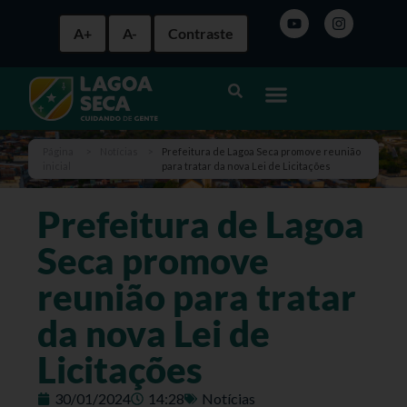
A+
A-
Contraste
Página
>
Notícias
>
Prefeitura de Lagoa Seca promove reunião
inicial
para tratar da nova Lei de Licitações
Prefeitura de Lagoa
Seca promove
reunião para tratar
da nova Lei de
Licitações
30/01/2024
14:28
Notícias