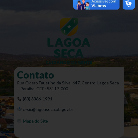
Contato
Rua Cícero Faustino da Silva, 647, Centro, Lagoa Seca
– Paraíba. CEP: 58117-000
(83) 3366-1991
e-sic@lagoaseca.pb.gov.br
Mapa do Site