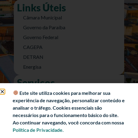
Links Úteis
Câmara Municipal
Governo da Paraíba
Governo Federal
CAGEPA
DETRAN
Energisa
Serviços
Nota Fiscal Eletrônica
Este site utiliza cookies para melhorar sua
experiência de navegação, personalizar conteúdo e
e-SIC (Acesso a Informação)
analisar o tráfego. Cookies essenciais são
Transparência Fiscal
necessários para o funcionamento básico do site.
História
Ao continuar navegando, você concorda com nossa
Política de Privacidade.
Informações Turísticas