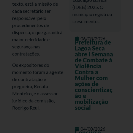
texto, está a missão de
(IDEB) 2025. O
cada secretário ser
município registrou
responsável pelo
crescimento...
procedimentos de
dispensa, o que garantirá
06/08/2026
maior celeridade e
Prefeitura de
segurança nas
Lagoa Seca
abre I Semana
contratações.
de Combate à
Os expositores do
Violência
Contra a
momento foram a agente
Mulher com
de contratação e
ações de
pregoeira, Renata
conscientizaç
Monteiro, e o assessor
ão e
jurídico da comissão,
mobilização
social
Rodrigo Reul.
04/08/2026
Concurso