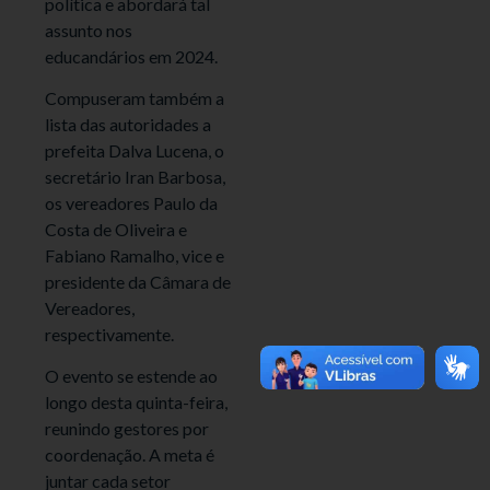
política e abordará tal
assunto nos
educandários em 2024.
Compuseram também a
lista das autoridades a
prefeita Dalva Lucena, o
secretário Iran Barbosa,
os vereadores Paulo da
Costa de Oliveira e
Fabiano Ramalho, vice e
presidente da Câmara de
Vereadores,
respectivamente.
O evento se estende ao
longo desta quinta-feira,
reunindo gestores por
coordenação. A meta é
juntar cada setor