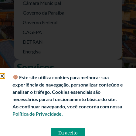
Câmara Municipal
Governo da Paraíba
Governo Federal
CAGEPA
DETRAN
Energisa
Serviços
Nota Fiscal Eletrônica
Este site utiliza cookies para melhorar sua
experiência de navegação, personalizar conteúdo e
e-SIC (Acesso a Informação)
analisar o tráfego. Cookies essenciais são
Transparência Fiscal
necessários para o funcionamento básico do site.
História
Ao continuar navegando, você concorda com nossa
Política de Privacidade.
Informações Turísticas
Politica de Privacidade
Eu aceito