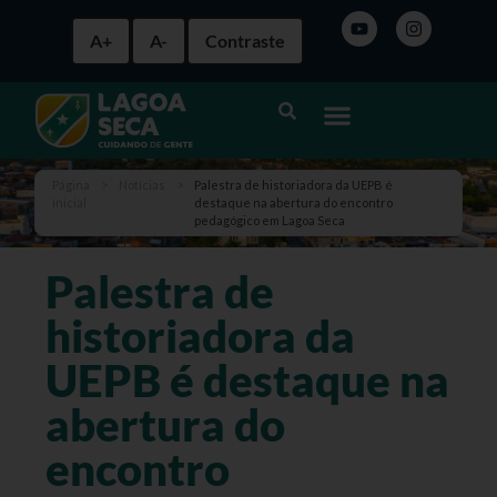
A+
A-
Contraste
Página
>
Notícias
>
Palestra de historiadora da UEPB é
inicial
destaque na abertura do encontro
pedagógico em Lagoa Seca
Palestra de
historiadora da
UEPB é destaque na
abertura do
encontro