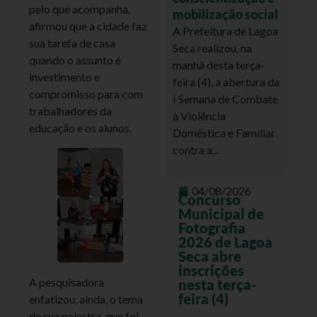
pelo que acompanha,
mobilização social
afirmou que a cidade faz
A Prefeitura de Lagoa
sua tarefa de casa
Seca realizou, na
quando o assunto é
manhã desta terça-
investimento e
feira (4), a abertura da
compromisso para com
I Semana de Combate
trabalhadores da
à Violência
educação e os alunos.
Doméstica e Familiar
contra a...
04/08/2026
Concurso
Municipal de
Fotografia
2026 de Lagoa
Seca abre
inscrições
A pesquisadora
nesta terça-
feira (4)
enfatizou, ainda, o tema
de sua palestra, que foi