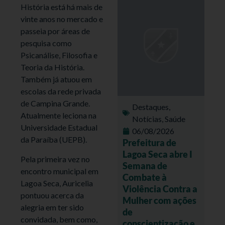
História está há mais de
vinte anos no mercado e
passeia por áreas de
pesquisa como
Psicanálise, Filosofia e
Teoria da História.
Também já atuou em
escolas da rede privada
de Campina Grande.
Destaques
,
Atualmente leciona na
Notícias
,
Saúde
Universidade Estadual
06/08/2026
da Paraíba (UEPB).
Prefeitura de
Lagoa Seca abre I
Pela primeira vez no
Semana de
encontro municipal em
Combate à
Lagoa Seca, Auricelia
Violência Contra a
pontuou acerca da
Mulher com ações
alegria em ter sido
de
convidada, bem como,
conscientização e