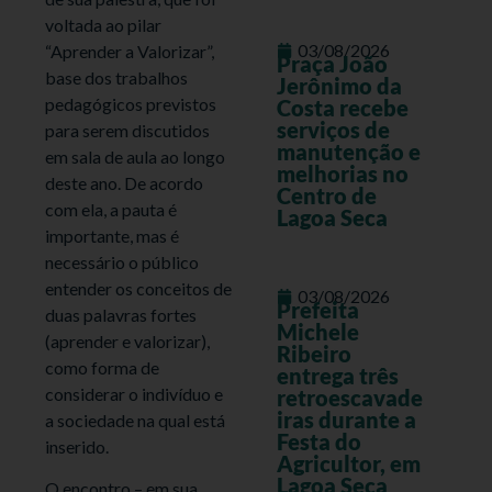
voltada ao pilar
03/08/2026
“Aprender a Valorizar”,
Praça João
base dos trabalhos
Jerônimo da
pedagógicos previstos
Costa recebe
serviços de
para serem discutidos
manutenção e
em sala de aula ao longo
melhorias no
deste ano. De acordo
Centro de
com ela, a pauta é
Lagoa Seca
importante, mas é
necessário o público
entender os conceitos de
03/08/2026
Prefeita
duas palavras fortes
Michele
(aprender e valorizar),
Ribeiro
como forma de
entrega três
considerar o indivíduo e
retroescavade
iras durante a
a sociedade na qual está
Festa do
inserido.
Agricultor, em
Lagoa Seca
O encontro – em sua