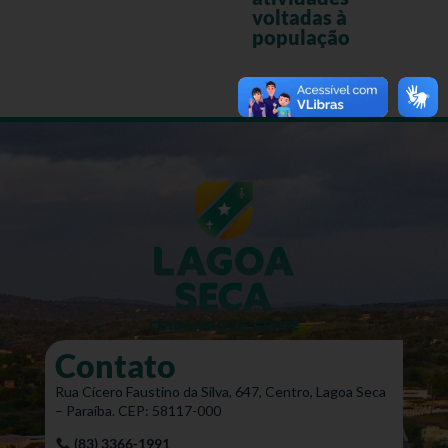
voltadas à
população
Contato
Rua Cícero Faustino da Silva, 647, Centro, Lagoa Seca
– Paraíba. CEP: 58117-000
(83) 3366-1991