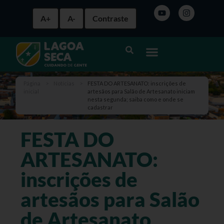
A+
A-
Contraste
Página
>
Notícias
>
FESTA DO ARTESANATO: inscrições de
inicial
artesãos para Salão de Artesanato iniciam
nesta segunda; saiba como e onde se
cadastrar
FESTA DO
ARTESANATO:
inscrições de
artesãos para Salão
de Artesanato