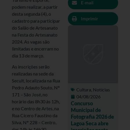
E-mail
podem realizar, a partir
desta segunda (4), o
Imprimir
cadastro para participar
do Salão de Artesanato
na Festa do Artesanato
2024. As vagas são
limitadas e encerram no
dia 13 de março.
As inscrições serão
realizadas na sede da
Secult, localizada na Rua
Pedro Adauto Souto, N°
Cultura
,
Notícias
171 – São José, no
04/08/2026
horário das 8h30 às 12h,
Concurso
e no Centro de Artes, na
Municipal de
Rua Cícero Faustino da
Fotografia 2026 de
Silva, N° 228 – Centro,
Lagoa Seca abre
das 14h às 16h30.
inscrições nesta