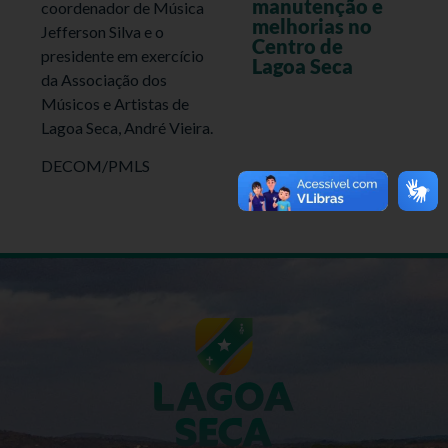
manutenção e
coordenador de Música
melhorias no
Jefferson Silva e o
Centro de
presidente em exercício
Lagoa Seca
da Associação dos
Músicos e Artistas de
Lagoa Seca, André Vieira.
DECOM/PMLS