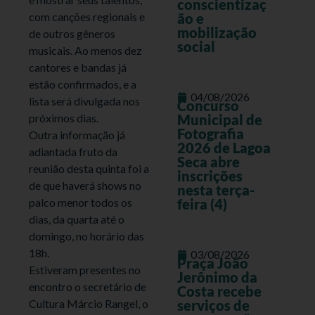
conscientizaç
com canções regionais e
ão e
mobilização
de outros gêneros
social
musicais. Ao menos dez
cantores e bandas já
estão confirmados, e a
04/08/2026
lista será divulgada nos
Concurso
próximos dias.
Municipal de
Fotografia
Outra informação já
2026 de Lagoa
adiantada fruto da
Seca abre
reunião desta quinta foi a
inscrições
de que haverá shows no
nesta terça-
palco menor todos os
feira (4)
dias, da quarta até o
domingo, no horário das
18h.
03/08/2026
Praça João
Estiveram presentes no
Jerônimo da
encontro o secretário de
Costa recebe
Cultura Márcio Rangel, o
serviços de