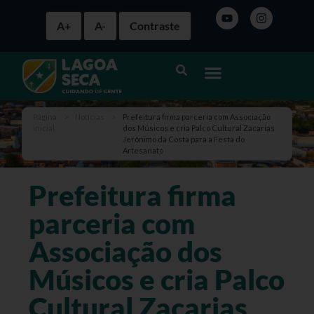
A+
A-
Contraste
Página
>
Notícias
>
Prefeitura firma parceria com Associação
inicial
dos Músicos e cria Palco Cultural Zacarias
Jerônimo da Costa para a Festa do
Artesanato
Prefeitura firma
parceria com
Associação dos
Músicos e cria Palco
Cultural Zacarias