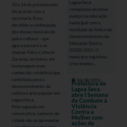
Lagoa Seca
10 e 14 do próximo mês.
conquistou um novo
De acordo com a
avanço na educação
secretaria, ficou
municipal com o
decidido a continuação
resultado do Índice de
dos shows musicais do
Desenvolvimento da
palco cultural – que
Educação Básica
agora passará a se
(IDEB) 2025. O
chamar Palco Cultural
município registrou
Zacarias Jerônimo, em
crescimento...
homenagem a um
conhecido cordelista que
contribuiu para o
06/08/2026
Prefeitura de
desenvolvimento da
Lagoa Seca
cultura e arte popular em
abre I Semana
Lagoa Seca.
de Combate à
Violência
Pela segunda vez
Contra a
consecutiva, cantores da
Mulher com
cidade vão se apresentar
ações de
e mostrar seus talentos,