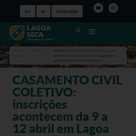
A+
A-
Contraste
Página
>
Notícias
>
CASAMENTO CIVIL COLETIVO: inscrições
inicial
acontecem da 9 a 12 abril em Lagoa Seca;
saiba como e onde se inscrever
CASAMENTO CIVIL
COLETIVO:
inscrições
acontecem da 9 a
12 abril em Lagoa