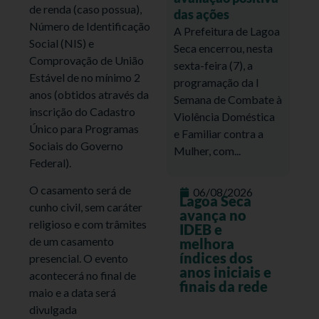
de renda (caso possua),
das ações
Número de Identificação
A Prefeitura de Lagoa
Social (NIS) e
Seca encerrou, nesta
Comprovação de União
sexta-feira (7), a
Estável de no mínimo 2
programação da I
anos (obtidos através da
Semana de Combate à
inscrição do Cadastro
Violência Doméstica
Único para Programas
e Familiar contra a
Sociais do Governo
Mulher, com...
Federal).
O casamento será de
06/08/2026
Lagoa Seca
cunho civil, sem caráter
avança no
religioso e com trâmites
IDEB e
de um casamento
melhora
índices dos
presencial. O evento
anos iniciais e
acontecerá no final de
finais da rede
maio e a data será
divulgada