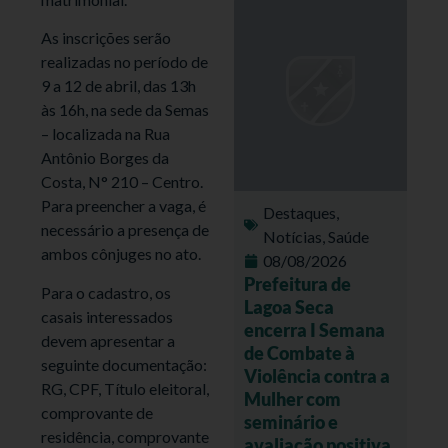
As inscrições serão
realizadas no período de
9 a 12 de abril, das 13h
às 16h, na sede da Semas
– localizada na Rua
Antônio Borges da
Costa, N° 210 – Centro.
Para preencher a vaga, é
Destaques
,
necessário a presença de
Notícias
,
Saúde
ambos cônjuges no ato.
08/08/2026
Prefeitura de
Para o cadastro, os
Lagoa Seca
casais interessados
encerra I Semana
devem apresentar a
de Combate à
seguinte documentação:
Violência contra a
RG, CPF, Título eleitoral,
Mulher com
comprovante de
seminário e
residência, comprovante
avaliação positiva