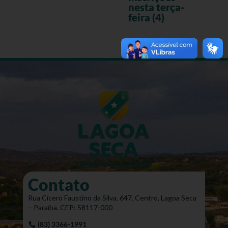
nesta terça-
feira (4)
Contato
Rua Cícero Faustino da Silva, 647, Centro, Lagoa Seca
– Paraíba. CEP: 58117-000
(83) 3366-1991