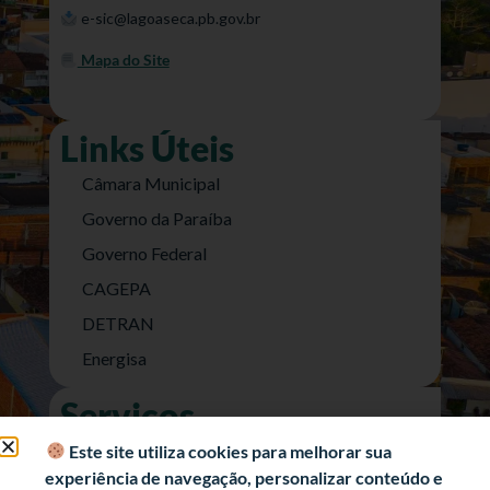
e-sic@lagoaseca.pb.gov.br
Mapa do Site
Links Úteis
Câmara Municipal
Governo da Paraíba
Governo Federal
CAGEPA
DETRAN
Energisa
Serviços
Nota Fiscal Eletrônica
Este site utiliza cookies para melhorar sua
experiência de navegação, personalizar conteúdo e
e-SIC (Acesso a Informação)