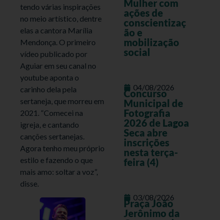
Mulher com
tendo várias inspirações
ações de
no meio artístico, dentre
conscientizaç
elas a cantora Marília
ão e
mobilização
Mendonça. O primeiro
social
vídeo publicado por
Aguiar em seu canal no
youtube aponta o
04/08/2026
carinho dela pela
Concurso
sertaneja, que morreu em
Municipal de
Fotografia
2021. “Comecei na
2026 de Lagoa
igreja, e cantando
Seca abre
canções sertanejas.
inscrições
Agora tenho meu próprio
nesta terça-
estilo e fazendo o que
feira (4)
mais amo: soltar a voz”,
disse.
03/08/2026
Praça João
Jerônimo da