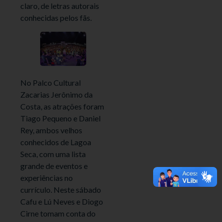
claro, de letras autorais
conhecidas pelos fãs.
No Palco Cultural
Zacarias Jerônimo da
Costa, as atrações foram
Tiago Pequeno e Daniel
Rey, ambos velhos
conhecidos de Lagoa
Seca, com uma lista
grande de eventos e
experiências no
currículo. Neste sábado
Cafu e Lú Neves e Diogo
Cirne tomam conta do