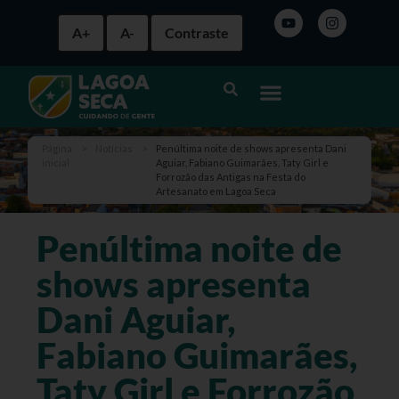
A+
A-
Contraste
Página
>
Notícias
>
Penúltima noite de shows apresenta Dani
inicial
Aguiar, Fabiano Guimarães, Taty Girl e
Forrozão das Antigas na Festa do
Artesanato em Lagoa Seca
Penúltima noite de
shows apresenta
Dani Aguiar,
Fabiano Guimarães,
Taty Girl e Forrozão