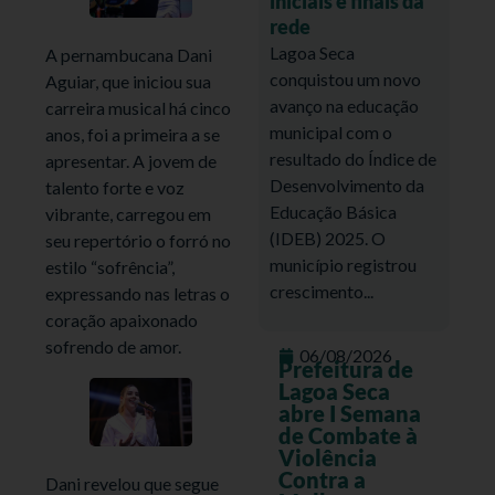
iniciais e finais da
rede
Lagoa Seca
A pernambucana Dani
conquistou um novo
Aguiar, que iniciou sua
avanço na educação
carreira musical há cinco
municipal com o
anos, foi a primeira a se
resultado do Índice de
apresentar. A jovem de
Desenvolvimento da
talento forte e voz
Educação Básica
vibrante, carregou em
(IDEB) 2025. O
seu repertório o forró no
município registrou
estilo “sofrência”,
crescimento...
expressando nas letras o
coração apaixonado
sofrendo de amor.
06/08/2026
Prefeitura de
Lagoa Seca
abre I Semana
de Combate à
Violência
Contra a
Dani revelou que segue