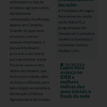
autorizada ou loja de
das ações
produtos agropecuários
A Prefeitura de Lagoa
devidamente
Seca encerrou, nesta
cadastradas, localizadas
sexta-feira (7), a
apenas em Campina
programação da I
Grande. Só após esse
Semana de Combate à
processo, com os
Violência Doméstica
animais imunizados, o
e Familiar contra a
pecuarista deverá
Mulher, com...
procurar a secretaria
para apresentar a nota
06/08/2026
fiscal da vacina e dos
Lagoa Seca
dados do rebanho, que
avança no
inclui sexo e idade, além
IDEB e
melhora
do frasco utilizado, para
índices dos
que o órgão encaminhe a
anos iniciais e
declaração à Defesa
finais da rede
Agropecuária do Estado.