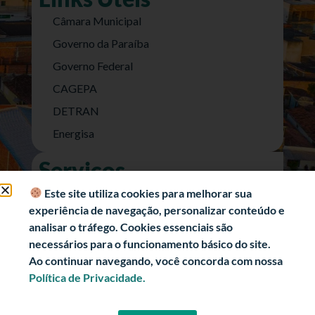
Câmara Municipal
Governo da Paraíba
Governo Federal
CAGEPA
DETRAN
Energisa
Serviços
Nota Fiscal Eletrônica
Este site utiliza cookies para melhorar sua
experiência de navegação, personalizar conteúdo e
e-SIC (Acesso a Informação)
analisar o tráfego. Cookies essenciais são
Transparência Fiscal
necessários para o funcionamento básico do site.
História
Ao continuar navegando, você concorda com nossa
Política de Privacidade.
Informações Turísticas
Politica de Privacidade