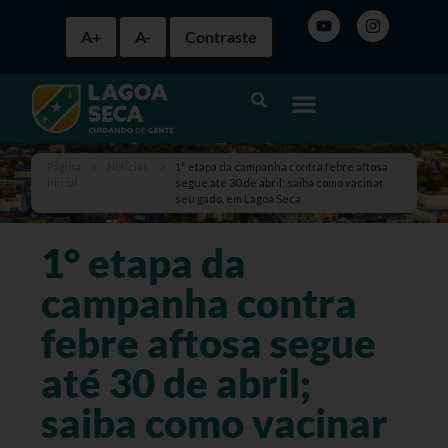
A+
A-
Contraste
Página
>
Notícias
>
1° etapa da campanha contra febre aftosa
inicial
segue até 30 de abril; saiba como vacinar
seu gado, em Lagoa Seca
1° etapa da
campanha contra
febre aftosa segue
até 30 de abril;
saiba como vacinar