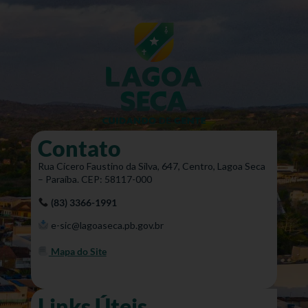
Contato
Rua Cícero Faustino da Silva, 647, Centro, Lagoa Seca
– Paraíba. CEP: 58117-000
(83) 3366-1991
e-sic@lagoaseca.pb.gov.br
Mapa do Site
Links Úteis