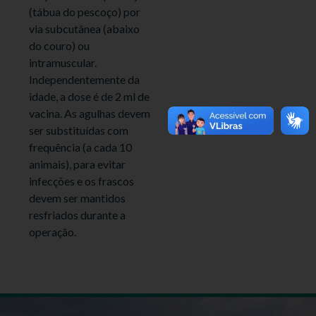
(tábua do pescoço) por
via subcutânea (abaixo
do couro) ou
intramuscular.
Independentemente da
idade, a dose é de 2 ml de
vacina. As agulhas devem
ser substituídas com
frequência (a cada 10
animais), para evitar
infecções e os frascos
devem ser mantidos
resfriados durante a
operação.