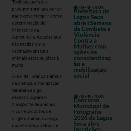
Todo pecuarista e
06/08/2026
produtor rural que portar
Prefeitura de
gado deve cumprir com a
Lagoa Seca
abre I Semana
determinação do
de Combate à
Ministério da
Violência
Agricultura. Aqueles que
Contra a
não realizarem a
Mulher com
vacinação em seus
ações de
conscientizaç
animais estão sujeitos à
ão e
multa.
mobilização
social
Além de livrar os animais
da doença, a imunização
também é algo
04/08/2026
necessário para o
Concurso
transporte de animais
Municipal de
Fotografia
vivos e produtos de
2026 de Lagoa
origem animal ao longo
Seca abre
dos estados do Brasil e
inscrições