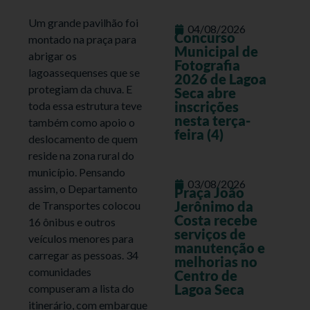
Um grande pavilhão foi
04/08/2026
Concurso
montado na praça para
Municipal de
abrigar os
Fotografia
lagoassequenses que se
2026 de Lagoa
protegiam da chuva. E
Seca abre
inscrições
toda essa estrutura teve
nesta terça-
também como apoio o
feira (4)
deslocamento de quem
reside na zona rural do
município. Pensando
03/08/2026
assim, o Departamento
Praça João
Jerônimo da
de Transportes colocou
Costa recebe
16 ônibus e outros
serviços de
veículos menores para
manutenção e
carregar as pessoas. 34
melhorias no
comunidades
Centro de
Lagoa Seca
compuseram a lista do
itinerário, com embarque