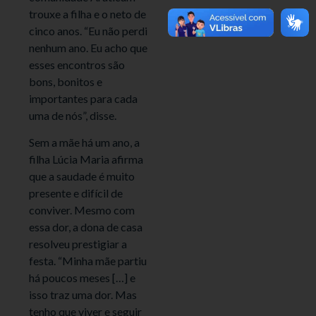
trouxe a filha e o neto de
cinco anos. “Eu não perdi
nenhum ano. Eu acho que
esses encontros são
bons, bonitos e
importantes para cada
uma de nós”, disse.
Sem a mãe há um ano, a
filha Lúcia Maria afirma
que a saudade é muito
presente e difícil de
conviver. Mesmo com
essa dor, a dona de casa
resolveu prestigiar a
festa. “Minha mãe partiu
há poucos meses […] e
isso traz uma dor. Mas
tenho que viver e seguir