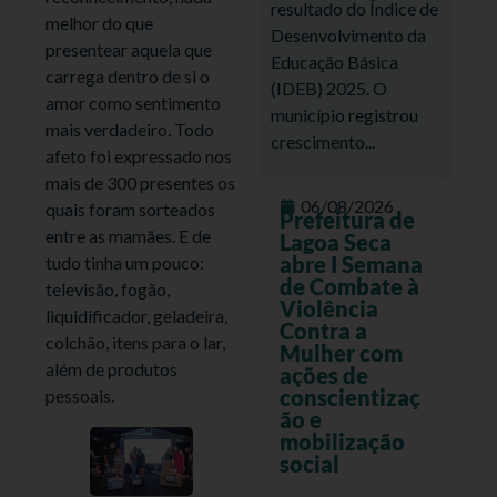
resultado do Índice de
melhor do que
Desenvolvimento da
presentear aquela que
Educação Básica
carrega dentro de si o
(IDEB) 2025. O
amor como sentimento
município registrou
mais verdadeiro. Todo
crescimento...
afeto foi expressado nos
mais de 300 presentes os
06/08/2026
quais foram sorteados
Prefeitura de
entre as mamães. E de
Lagoa Seca
abre I Semana
tudo tinha um pouco:
de Combate à
televisão, fogão,
Violência
liquidificador, geladeira,
Contra a
colchão, itens para o lar,
Mulher com
além de produtos
ações de
conscientizaç
pessoais.
ão e
mobilização
social