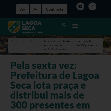
A+
A-
Contraste
Página
>
Notícias
>
Pela sexta vez: Prefeitura de Lagoa Seca
inicial
lota praça e distribui mais de 300 presentes
em festa das mães
Pela sexta vez:
Prefeitura de Lagoa
Seca lota praça e
distribui mais de
300 presentes em