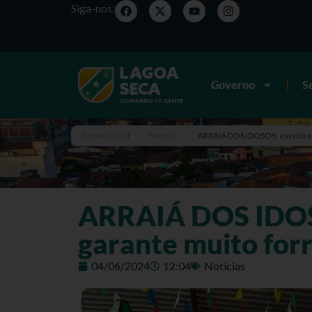
Siga-nos:
Governo
S
Página inicial
>
Notícias
>
ARRAIÁ DOS IDOSOS: evento agi
ARRAIÁ DOS IDOSO
garante muito for
04/06/2024
12:04
Notícias