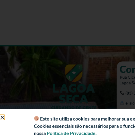
Co
Rua Cíce
Lagoa S
(83)
e-sic
Mapa 
Este site utiliza cookies para melhorar sua 
Cookies essenciais são necessários para o fun
nossa
Política de Privacidade.