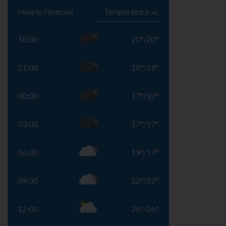
Hourly Forecast
18:00
20
°
/
20
°
21:00
18
°
/
19
°
00:00
17
°
/
18
°
03:00
17
°
/
17
°
06:00
19
°
/
19
°
09:00
22
°
/
22
°
12:00
26
°
/
26
°