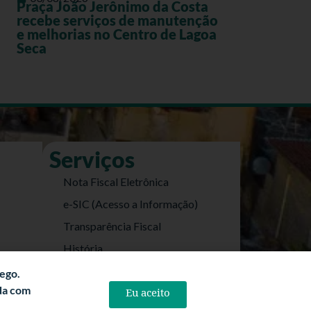
Praça João Jerônimo da Costa
recebe serviços de manutenção
e melhorias no Centro de Lagoa
Seca
Serviços
Nota Fiscal Eletrônica
e-SIC (Acesso a Informação)
Transparência Fiscal
História
Informações Turísticas
fego.
rda com
Eu aceito
Politica de Privacidade