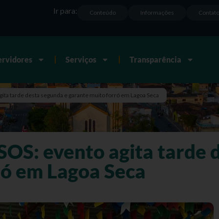
Ir para:
Conteúdo
Informações
Contat
ervidores
Serviços
Transparência
ta tarde desta segunda e garante muito forró em Lagoa Seca
S: evento agita tarde d
ró em Lagoa Seca