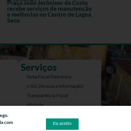
Praça João Jerônimo da Costa
recebe serviços de manutenção
e melhorias no Centro de Lagoa
Seca
Serviços
Nota Fiscal Eletrônica
e-SIC (Acesso a Informação)
Transparência Fiscal
História
Informações Turísticas
fego.
rda com
Eu aceito
Politica de Privacidade