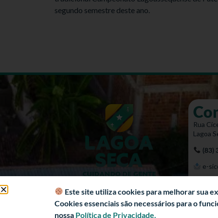
segundo semestre deste ano.
Co
Rua Cíce
Lagoa S
(83)
e-sic
Mapa 
Este site utiliza cookies para melhorar sua 
Cookies essenciais são necessários para o fun
nossa
Política de Privacidade.