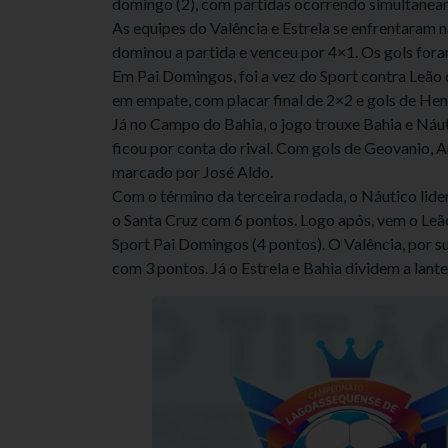
domingo (2), com partidas ocorrendo simultaneam
As equipes do Valência e Estrela se enfrentaram
dominou a partida e venceu por 4×1. Os gols foram
Em Pai Domingos, foi a vez do Sport contra Leã
em empate, com placar final de 2×2 e gols de Henr
Já no Campo do Bahia, o jogo trouxe Bahia e Náuti
ficou por conta do rival. Com gols de Geovanio, 
marcado por José Aldo.
Com o término da terceira rodada, o Náutico lide
o Santa Cruz com 6 pontos. Logo após, vem o Leão 
Sport Pai Domingos (4 pontos). O Valência, por su
com 3 pontos. Já o Estrela e Bahia dividem a lan