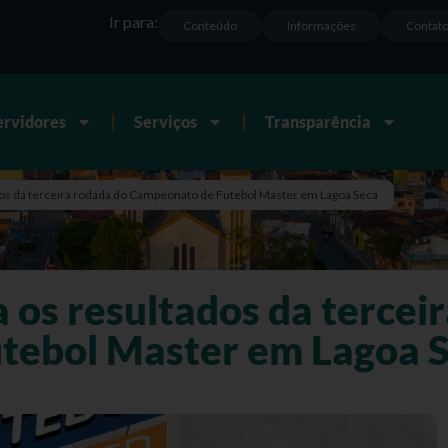
Ir para:
Conteúdo
Informações
Contat
ervidores
Serviços
Transparência
os da terceira rodada do Campeonato de Futebol Master em Lagoa Seca
 os resultados da tercei
tebol Master em Lagoa 