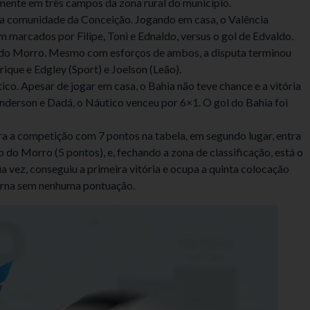
ente em três campos da zona rural do município.
 na comunidade da Conceição. Jogando em casa, o Valência
 marcados por Filipe, Toni e Ednaldo, versus o gol de Edvaldo.
o do Morro. Mesmo com esforços de ambos, a disputa terminou
ique e Edgley (Sport) e Joelson (Leão).
co. Apesar de jogar em casa, o Bahia não teve chance e a vitória
Anderson e Dadá, o Náutico venceu por 6×1. O gol do Bahia foi
ra a competição com 7 pontos na tabela, em segundo lugar, entra
do Morro (5 pontos), e, fechando a zona de classificação, está o
a vez, conseguiu a primeira vitória e ocupa a quinta colocação
terna sem nenhuma pontuação.