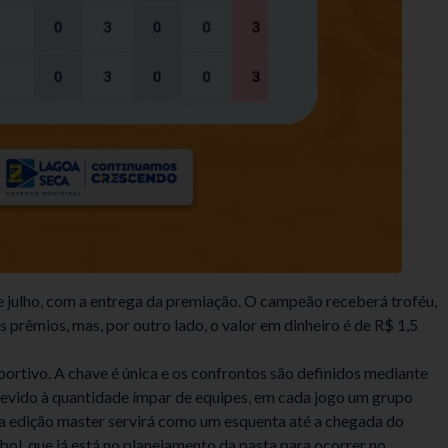
 julho, com a entrega da premiação. O campeão receberá troféu,
prêmios, mas, por outro lado, o valor em dinheiro é de R$ 1,5
portivo. A chave é única e os confrontos são definidos mediante
evido à quantidade ímpar de equipes, em cada jogo um grupo
ssa edição master servirá como um esquenta até a chegada do
l, que já está no planejamento da pasta para ocorrer no