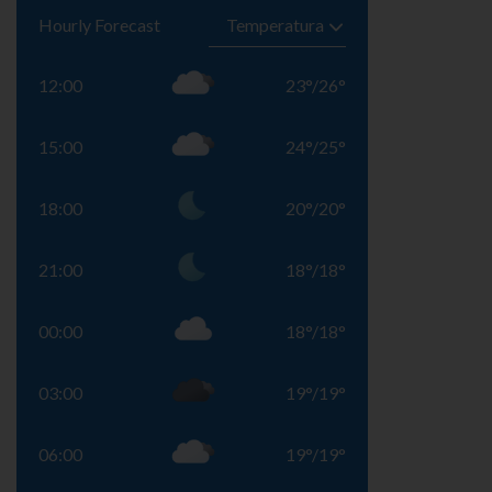
Hourly Forecast
12:00
23
°
/
26
°
15:00
24
°
/
25
°
18:00
20
°
/
20
°
21:00
18
°
/
18
°
00:00
18
°
/
18
°
03:00
19
°
/
19
°
06:00
19
°
/
19
°