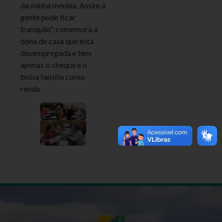
da minha menina. Assim a
gente pode ficar
tranquilo”, comemora a
dona de casa que está
desempregada e tem
apenas o cheque e o
bolsa família como
renda.