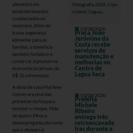
alimentos em
Fotografia 2026. Com
estabelecimentos
o tema “Lagoa...
credenciados no
município. Além de
03/08/2026
Praça João
trazer segurança
Jerônimo da
alimentar para as
Costa recebe
famílias, o benefício
serviços de
também fortalece o
manutenção e
comércio, injetando na
melhorias no
Centro de
economia local mais de
Lagoa Seca
R$ 35 mil mensais.
A dona de casa Marilene
Gomes era uma das
03/08/2026
Prefeita
primeiras da fila para
Michele
receber o cheque. Mãe
Ribeiro
de quatro filhos e
entrega três
retroescavade
desempregada, ela conta
iras durante a
que o dinheiro é