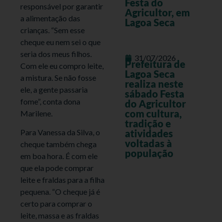
Festa do
responsável por garantir
Agricultor, em
a alimentação das
Lagoa Seca
crianças. “Sem esse
cheque eu nem sei o que
seria dos meus filhos.
31/07/2026
Prefeitura de
Com ele eu compro leite,
Lagoa Seca
a mistura. Se não fosse
realiza neste
ele, a gente passaria
sábado Festa
fome”, conta dona
do Agricultor
com cultura,
Marilene.
tradição e
Para Vanessa da Silva, o
atividades
voltadas à
cheque também chega
população
em boa hora. É com ele
que ela pode comprar
leite e fraldas para a filha
pequena. “O cheque já é
certo para comprar o
leite, massa e as fraldas