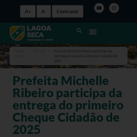
A+
A-
Contraste
Página
>
Notícias
>
Prefeita Michelle Ribeiro participa da
inicial
entrega do primeiro Cheque Cidadão de
2025
Prefeita Michelle
Ribeiro participa da
entrega do primeiro
Cheque Cidadão de
2025