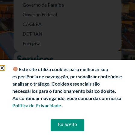
Governo da Paraíba
Governo Federal
CAGEPA
DETRAN
Energisa
Serviços
Nota Fiscal Eletrônica
Este site utiliza cookies para melhorar sua
experiência de navegação, personalizar conteúdo e
e-SIC (Acesso a Informação)
analisar o tráfego. Cookies essenciais são
Transparência Fiscal
necessários para o funcionamento básico do site.
História
Ao continuar navegando, você concorda com nossa
Política de Privacidade.
Informações Turísticas
Politica de Privacidade
Eu aceito