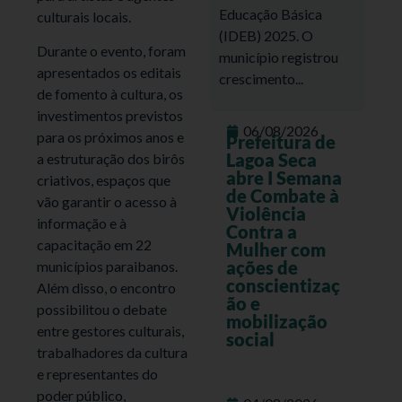
Educação Básica
culturais locais.
(IDEB) 2025. O
Durante o evento, foram
município registrou
apresentados os editais
crescimento...
de fomento à cultura, os
investimentos previstos
06/08/2026
para os próximos anos e
Prefeitura de
Lagoa Seca
a estruturação dos birôs
abre I Semana
criativos, espaços que
de Combate à
vão garantir o acesso à
Violência
informação e à
Contra a
capacitação em 22
Mulher com
ações de
municípios paraibanos.
conscientizaç
Além disso, o encontro
ão e
possibilitou o debate
mobilização
entre gestores culturais,
social
trabalhadores da cultura
e representantes do
poder público,