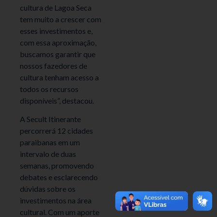
cultura de Lagoa Seca
tem muito a crescer com
esses investimentos e,
com essa aproximação,
buscamos garantir que
nossos fazedores de
cultura tenham acesso a
todos os recursos
disponíveis”, destacou.
A Secult Itinerante
percorrerá 12 cidades
paraibanas em um
intervalo de duas
semanas, promovendo
debates e esclarecendo
dúvidas sobre os
investimentos na área
cultural. Com um aporte