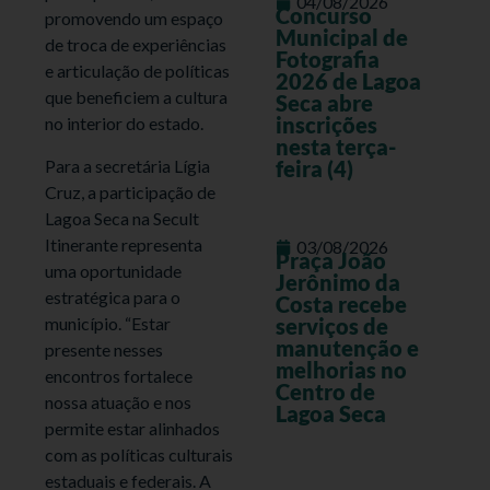
04/08/2026
Concurso
promovendo um espaço
Municipal de
de troca de experiências
Fotografia
e articulação de políticas
2026 de Lagoa
que beneficiem a cultura
Seca abre
inscrições
no interior do estado.
nesta terça-
Para a secretária Lígia
feira (4)
Cruz, a participação de
Lagoa Seca na Secult
Itinerante representa
03/08/2026
Praça João
uma oportunidade
Jerônimo da
estratégica para o
Costa recebe
município. “Estar
serviços de
manutenção e
presente nesses
melhorias no
encontros fortalece
Centro de
nossa atuação e nos
Lagoa Seca
permite estar alinhados
com as políticas culturais
estaduais e federais. A