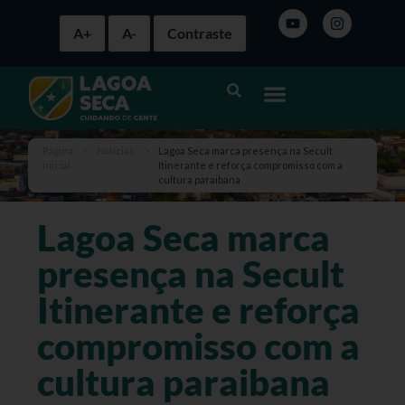
A+
A-
Contraste
Página
>
Notícias
>
Lagoa Seca marca presença na Secult
inicial
Itinerante e reforça compromisso com a
cultura paraibana
Lagoa Seca marca
presença na Secult
Itinerante e reforça
compromisso com a
cultura paraibana