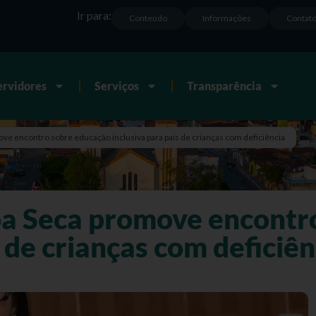
Ir para:
Conteúdo
Informações
Contat
ervidores
Serviços
Transparência
ve encontro sobre educação inclusiva para pais de crianças com deficiência
oa Seca promove encontr
s de crianças com deficiên