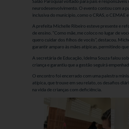
Salão Paroquial voltado para pais e responsáveis 
neurodesenvolvimento. O evento contou com a par
inclusiva do município, como o CRAS, o CEMAE e 
A prefeita Michelle Ribeiro esteve presente e re
de ensino. “Como mãe, me coloco no lugar de você
quero cuidar dos filhos de vocês”, destacou. Mich
garantir amparo às mães atípicas, permitindo que
A secretária de Educação, Idelma Souza falou so
criança e garantiu que a gestão seguirá empenha
O encontro foi encerrado com uma palestra mini
atípica, que trouxe em seu relato, os desafios diá
na vida de crianças com deficiência.