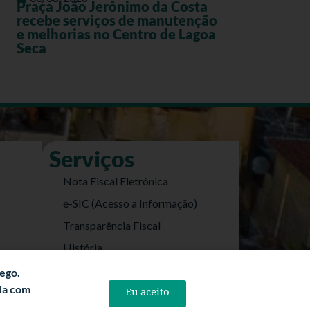
Praça João Jerônimo da Costa
recebe serviços de manutenção
e melhorias no Centro de Lagoa
Seca
Serviços
Nota Fiscal Eletrônica
e-SIC (Acesso a Informação)
Transparência Fiscal
História
Informações Turísticas
fego.
rda com
Eu aceito
Politica de Privacidade