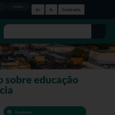
o
Rodapé
A+
A-
Contraste
o sobre educação
cia
Facebook