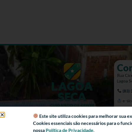
Co
Rua Cíce
Lagoa S
(83)
e-sic
Mapa 
Este site utiliza cookies para melhorar sua 
Cookies essenciais são necessários para o fun
nossa
Política de Privacidade.