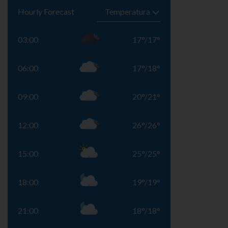
Hourly Forecast
03:00
17
°
/
17
°
06:00
17
°
/
18
°
09:00
20
°
/
21
°
12:00
26
°
/
26
°
15:00
25
°
/
25
°
18:00
19
°
/
19
°
21:00
18
°
/
18
°