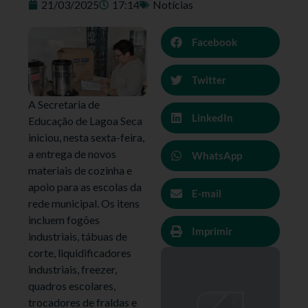
21/03/2025
17:14
Notícias
Facebook
Twitter
A Secretaria de
LinkedIn
Educação de Lagoa Seca
iniciou, nesta sexta-feira,
a entrega de novos
WhatsApp
materiais de cozinha e
apoio para as escolas da
E-mail
rede municipal. Os itens
incluem fogões
Imprimir
industriais, tábuas de
corte, liquidificadores
industriais, freezer,
quadros escolares,
trocadores de fraldas e