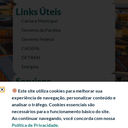
Links Úteis
Câmara Municipal
Governo da Paraíba
Governo Federal
CAGEPA
DETRAN
Energisa
Serviços
Nota Fiscal Eletrônica
Este site utiliza cookies para melhorar sua
experiência de navegação, personalizar conteúdo e
e-SIC (Acesso a Informação)
analisar o tráfego. Cookies essenciais são
Transparência Fiscal
necessários para o funcionamento básico do site.
História
Ao continuar navegando, você concorda com nossa
Política de Privacidade.
Informações Turísticas