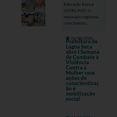
Educação Básica
(IDEB) 2025. O
município registrou
crescimento...
06/08/2026
Prefeitura de
Lagoa Seca
abre I Semana
de Combate à
Violência
Contra a
Mulher com
ações de
conscientizaç
ão e
mobilização
social