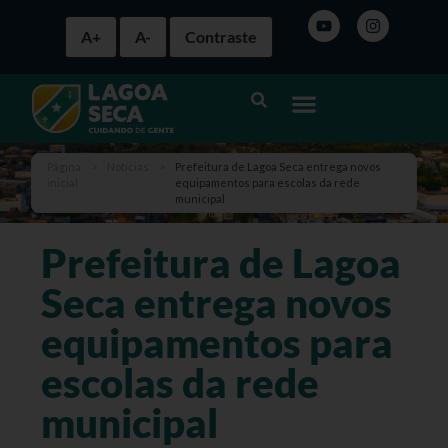
A+
A-
Contraste
Página
>
Notícias
>
Prefeitura de Lagoa Seca entrega novos
inicial
equipamentos para escolas da rede
municipal
Prefeitura de Lagoa
Seca entrega novos
equipamentos para
escolas da rede
municipal