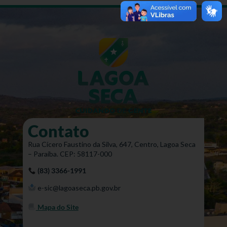
Contato
Rua Cícero Faustino da Silva, 647, Centro, Lagoa Seca
– Paraíba. CEP: 58117-000
(83) 3366-1991
e-sic@lagoaseca.pb.gov.br
Mapa do Site