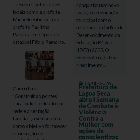
presentes autoridades
conquistou um novo
locais como a prefeita
avanço na educação
Michelle Ribeiro, o vice-
municipal com o
prefeito Paulinho
resultado do Índice de
Patriota e o deputado
Desenvolvimento da
estadual Fábio Ramalho.
Educação Básica
(IDEB) 2025. O
município registrou
crescimento...
06/08/2026
Prefeitura de
Com o tema
Lagoa Seca
“Construindo pontes
abre I Semana
para incluir: cuidado em
de Combate à
rede e orientação
Violência
Contra a
familiar”, a semana tem
Mulher com
como objetivo fortalecer
ações de
a formação de
conscientizaç