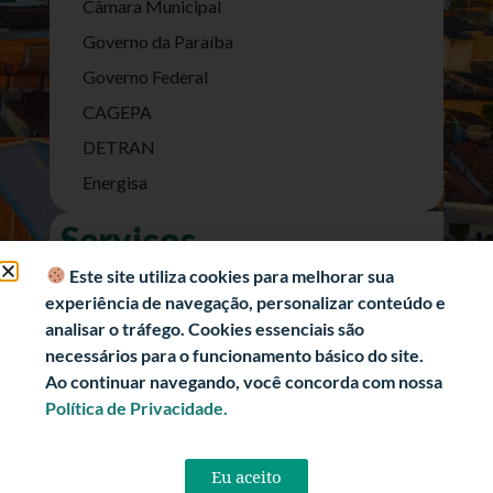
Câmara Municipal
Governo da Paraíba
Governo Federal
CAGEPA
DETRAN
Energisa
Serviços
Nota Fiscal Eletrônica
Este site utiliza cookies para melhorar sua
experiência de navegação, personalizar conteúdo e
e-SIC (Acesso a Informação)
analisar o tráfego. Cookies essenciais são
Transparência Fiscal
necessários para o funcionamento básico do site.
História
Ao continuar navegando, você concorda com nossa
Política de Privacidade.
Informações Turísticas
Politica de Privacidade
Eu aceito