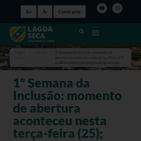
A+
A-
Contraste
Página
>
Notícias
>
1º Semana da Inclusão: momento de
inicial
abertura aconteceu nesta terça-feira (25);
auditório lotado prestigiou programação
1º Semana da
Inclusão: momento
de abertura
aconteceu nesta
terça-feira (25);