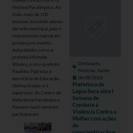
Festival Paralímpico. Ao
todo, mais de 100
pessoas, incluindo alunos
da rede municipal, pais e
responsáveis marcaram
presença no evento.
Autoridades como a
prefeita Michelle
Destaques
,
Ribeiro, o vice-prefeito
Notícias
,
Saúde
Paulinho Patriota, a
06/08/2026
secretária de Educação,
Prefeitura de
Idelma Araújo, e o
Lagoa Seca abre I
supervisor do Centro de
Semana de
Referência Paralímpico,
Combate à
Ranyere Saoli, também
Violência Contra a
participaram.
Mulher com ações
de
conscientização e