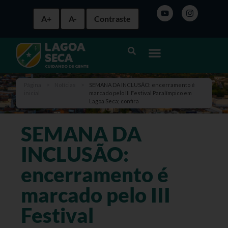
A+
A-
Contraste
Página
>
Notícias
>
SEMANA DA INCLUSÃO: encerramento é
inicial
marcado pelo III Festival Paralímpico em
Lagoa Seca; confira
SEMANA DA
INCLUSÃO:
encerramento é
marcado pelo III
Festival