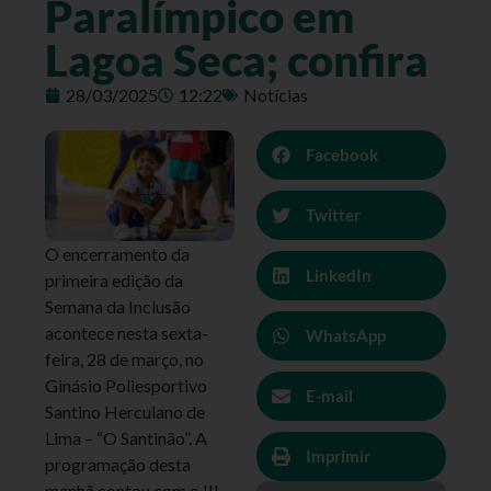
Paralímpico em
Lagoa Seca; confira
28/03/2025
12:22
Notícias
Facebook
Twitter
O encerramento da
LinkedIn
primeira edição da
Semana da Inclusão
acontece nesta sexta-
WhatsApp
feira, 28 de março, no
Ginásio Poliesportivo
E-mail
Santino Herculano de
Lima – “O Santinão”. A
Imprimir
programação desta
manhã contou com o III