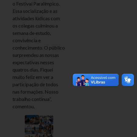
o Festival Paralímpico.
Essa socialização e as
atividades lúdicas com
os colegas culminou a
semana de estudo,
convivência e
conhecimento. O público
surpreendeu as nossas
expectativas nesses
quatros dias. Fiquei
muito feliz em ver a
participação de todos
nas formações. Nosso
trabalho continua”,
comentou.