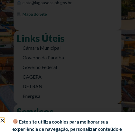
e-sic@lagoaseca.pb.gov.br
Mapa do Site
Links Úteis
Câmara Municipal
Governo da Paraíba
Governo Federal
CAGEPA
DETRAN
Energisa
Serviços
Nota Fiscal Eletrônica
Este site utiliza cookies para melhorar sua
experiência de navegação, personalizar conteúdo e
e-SIC (Acesso a Informação)