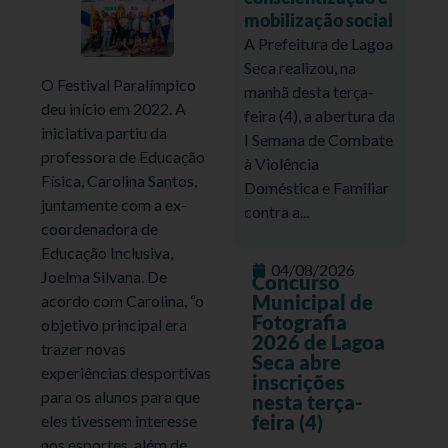
mobilização social
A Prefeitura de Lagoa
Seca realizou, na
O Festival Paralímpico
manhã desta terça-
deu início em 2022. A
feira (4), a abertura da
iniciativa partiu da
I Semana de Combate
professora de Educação
à Violência
Física, Carolina Santos,
Doméstica e Familiar
juntamente com a ex-
contra a...
coordenadora de
Educação Inclusiva,
04/08/2026
Joelma Silvana. De
Concurso
Municipal de
acordo com Carolina, “o
Fotografia
objetivo principal era
2026 de Lagoa
trazer novas
Seca abre
experiências desportivas
inscrições
para os alunos para que
nesta terça-
feira (4)
eles tivessem interesse
nos esportes, além de