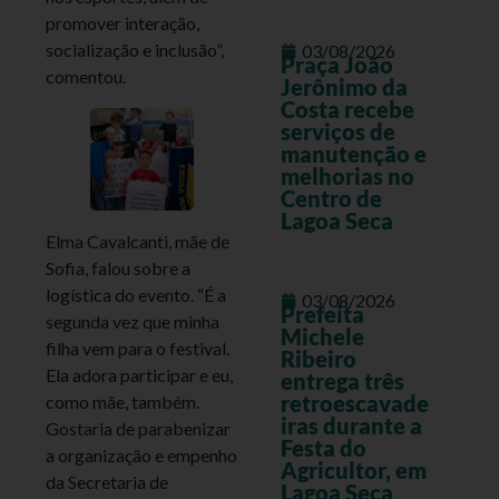
promover interação,
socialização e inclusão”,
03/08/2026
Praça João
comentou.
Jerônimo da
Costa recebe
serviços de
manutenção e
melhorias no
Centro de
Lagoa Seca
Elma Cavalcanti, mãe de
Sofia, falou sobre a
logística do evento. “É a
03/08/2026
Prefeita
segunda vez que minha
Michele
filha vem para o festival.
Ribeiro
Ela adora participar e eu,
entrega três
retroescavade
como mãe, também.
iras durante a
Gostaria de parabenizar
Festa do
a organização e empenho
Agricultor, em
da Secretaria de
Lagoa Seca