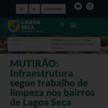
A+
A-
Contraste
Página
>
Infraestrutura
>
MUTIRÃO: Infraestrutura segue
inicial
trabalho de limpeza nos bairros de
Lagoa Seca
MUTIRÃO:
Infraestrutura
segue trabalho de
limpeza nos bairros
de Lagoa Seca