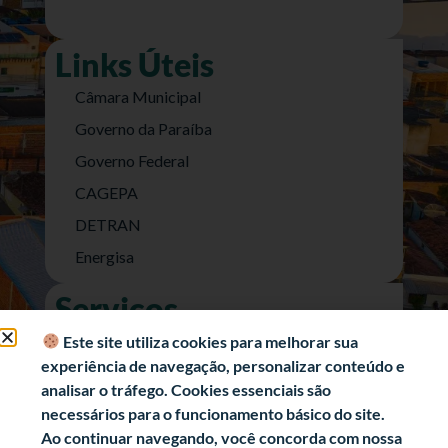
Links Úteis
Câmara Municipal
Governo da Paraíba
Governo Federal
CAGEPA
DETRAN
Energisa
Serviços
Nota Fiscal Eletrônica
Este site utiliza cookies para melhorar sua
experiência de navegação, personalizar conteúdo e
e-SIC (Acesso a Informação)
analisar o tráfego. Cookies essenciais são
Transparência Fiscal
necessários para o funcionamento básico do site.
História
Ao continuar navegando, você concorda com nossa