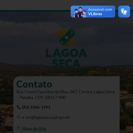
Contato
Rua Cícero Faustino da Silva, 647, Centro, Lagoa Seca
– Paraíba. CEP: 58117-000
(83) 3366-1991
e-sic@lagoaseca.pb.gov.br
Mapa do Site