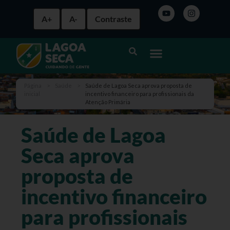
A+
A-
Contraste
Página
>
Saúde
>
Saúde de Lagoa Seca aprova proposta de
inicial
incentivo financeiro para profissionais da
Atenção Primária
Saúde de Lagoa
Seca aprova
proposta de
incentivo financeiro
para profissionais