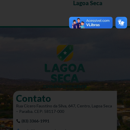
Lagoa Seca
Contato
Rua Cícero Faustino da Silva, 647, Centro, Lagoa Seca
– Paraíba. CEP: 58117-000
(83) 3366-1991