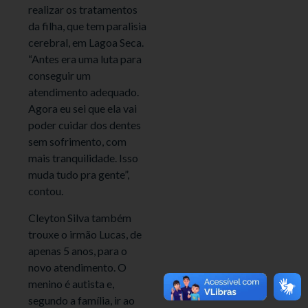
realizar os tratamentos
da filha, que tem paralisia
cerebral, em Lagoa Seca.
“Antes era uma luta para
conseguir um
atendimento adequado.
Agora eu sei que ela vai
poder cuidar dos dentes
sem sofrimento, com
mais tranquilidade. Isso
muda tudo pra gente”,
contou.
Cleyton Silva também
trouxe o irmão Lucas, de
apenas 5 anos, para o
novo atendimento. O
menino é autista e,
segundo a família, ir ao