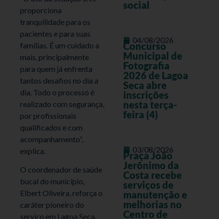
social
proporciona
tranquilidade para os
pacientes e para suas
04/08/2026
Concurso
famílias. É um cuidado a
Municipal de
mais, principalmente
Fotografia
para quem já enfrenta
2026 de Lagoa
tantos desafios no dia a
Seca abre
dia. Todo o processo é
inscrições
nesta terça-
realizado com segurança,
feira (4)
por profissionais
qualificados e com
acompanhamento”,
03/08/2026
explica.
Praça João
Jerônimo da
O coordenador de saúde
Costa recebe
bucal do município,
serviços de
Elbert Oliveira, reforça o
manutenção e
melhorias no
caráter pioneiro do
Centro de
serviço em Lagoa Seca.