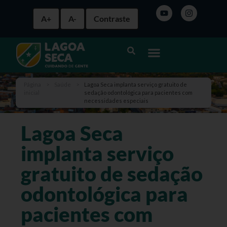
A+
A-
Contraste
Página
>
Saúde
>
Lagoa Seca implanta serviço gratuito de
inicial
sedação odontológica para pacientes com
necessidades especiais
Lagoa Seca
implanta serviço
gratuito de sedação
odontológica para
pacientes com