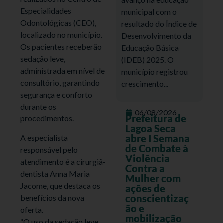
Especialidades
municipal com o
Odontológicas (CEO),
resultado do Índice de
localizado no município.
Desenvolvimento da
Os pacientes receberão
Educação Básica
sedação leve,
(IDEB) 2025. O
administrada em nível de
município registrou
consultório, garantindo
crescimento...
segurança e conforto
durante os
06/08/2026
Prefeitura de
procedimentos.
Lagoa Seca
abre I Semana
A especialista
de Combate à
responsável pelo
Violência
atendimento é a cirurgiã-
Contra a
dentista Anna Maria
Mulher com
Jacome, que destaca os
ações de
conscientizaç
benefícios da nova
ão e
oferta.
mobilização
“O uso da sedação leve