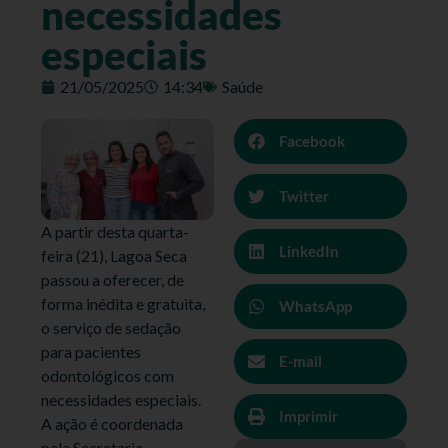
necessidades
especiais
21/05/2025
14:34
Saúde
Facebook
Twitter
A partir desta quarta-
LinkedIn
feira (21), Lagoa Seca
passou a oferecer, de
forma inédita e gratuita,
WhatsApp
o serviço de sedação
para pacientes
E-mail
odontológicos com
necessidades especiais.
Imprimir
A ação é coordenada
pela Secretaria