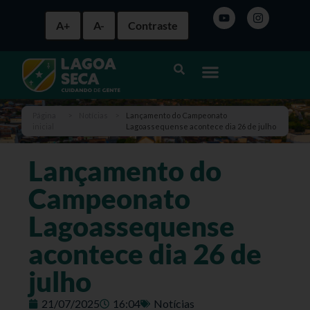
A+
A-
Contraste
Página
>
Notícias
>
Lançamento do Campeonato
inicial
Lagoassequense acontece dia 26 de julho
Lançamento do
Campeonato
Lagoassequense
acontece dia 26 de
julho
21/07/2025
16:04
Notícias