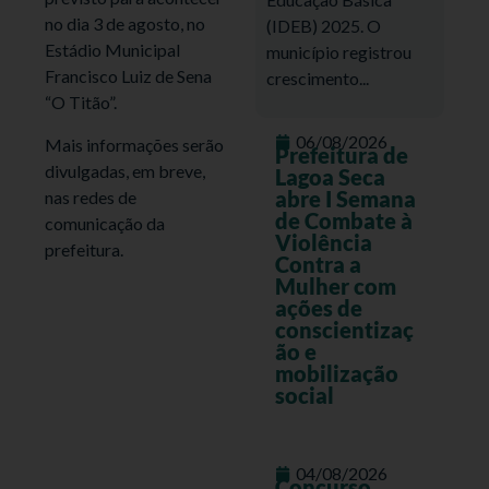
no dia 3 de agosto, no
(IDEB) 2025. O
Estádio Municipal
município registrou
Francisco Luiz de Sena
crescimento...
“O Titão”.
06/08/2026
Mais informações serão
Prefeitura de
divulgadas, em breve,
Lagoa Seca
abre I Semana
nas redes de
de Combate à
comunicação da
Violência
prefeitura.
Contra a
Mulher com
ações de
conscientizaç
ão e
mobilização
social
04/08/2026
Concurso