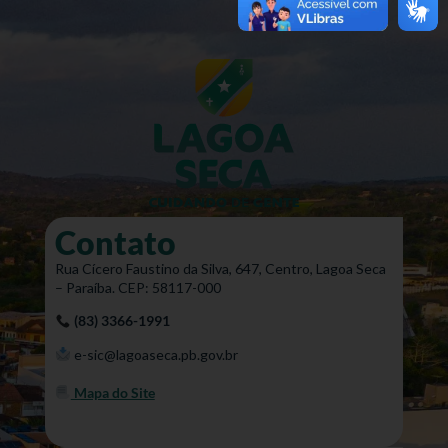
Contato
Rua Cícero Faustino da Silva, 647, Centro, Lagoa Seca
– Paraíba. CEP: 58117-000
(83) 3366-1991
e-sic@lagoaseca.pb.gov.br
Mapa do Site