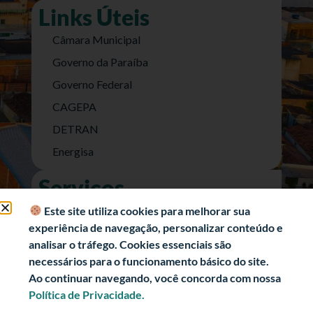
Links Úteis
Câmara Municipal
Governo da Paraíba
Governo Federal
CAGEPA
DETRAN
Energisa
Serviços
Nota Fiscal Eletrônica
Este site utiliza cookies para melhorar sua
experiência de navegação, personalizar conteúdo e
e-SIC (Acesso a Informação)
analisar o tráfego. Cookies essenciais são
Transparência Fiscal
necessários para o funcionamento básico do site.
História
Ao continuar navegando, você concorda com nossa
Política de Privacidade.
Informações Turísticas