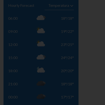
Hourly Forecast
06:00
18
°
/
18
°
09:00
19
°
/
22
°
12:00
23
°
/
25
°
15:00
24
°
/
24
°
18:00
20
°
/
20
°
21:00
18
°
/
18
°
00:00
17
°
/
17
°