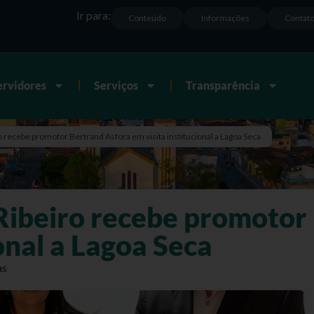
Ir para:
Conteúdo
Informações
Contat
ervidores
Serviços
Transparência
o recebe promotor Bertrand Asfora em visita institucional a Lagoa Seca
 Ribeiro recebe promotor
ional a Lagoa Seca
as