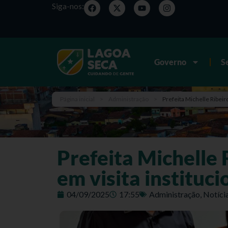
Siga-nos:
Governo
S
Página inicial
>
Administração
>
Prefeita Michelle Ribeir
Prefeita Michelle
em visita instituc
04/09/2025
17:55
Administração
,
Notíci