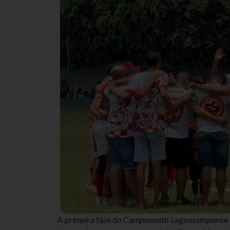
A primeira fase do Campeonato Lagoassequense