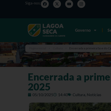
Siga-nos:
Governo
S
Página inicial
>
Cultura
>
Encerrada a primeira fase do
Encerrada a prim
2025
05/10/2025
14:40
Cultura
,
Notícias