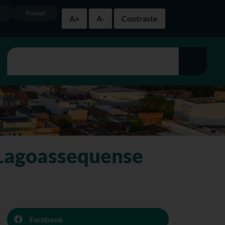
o
Rodapé
A+
A-
Contraste
 Lagoassequense
Facebook