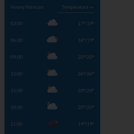
Hourly Forecast
03:00
17
°
/
19
°
06:00
18
°
/
19
°
09:00
20
°
/
20
°
12:00
26
°
/
26
°
15:00
24
°
/
24
°
18:00
20
°
/
20
°
21:00
19
°
/
19
°