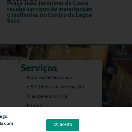
Praça João Jerônimo da Costa
recebe serviços de manutenção
e melhorias no Centro de Lagoa
Seca
Serviços
Nota Fiscal Eletrônica
e-SIC (Acesso a Informação)
Transparência Fiscal
História
Informações Turísticas
fego.
rda com
Eu aceito
Politica de Privacidade