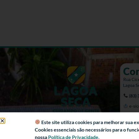
Co
Rua Cíce
Lagoa S
(83)
e-sic
Mapa 
Este site utiliza cookies para melhorar sua 
Cookies essenciais são necessários para o fun
nossa
Política de Privacidade.