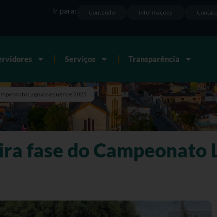
Ir para:
Conteúdo
Informações
Contat
ervidores
Serviços
Transparência
 Campeonato Lagoassequense 2025
eira fase do Campeonato