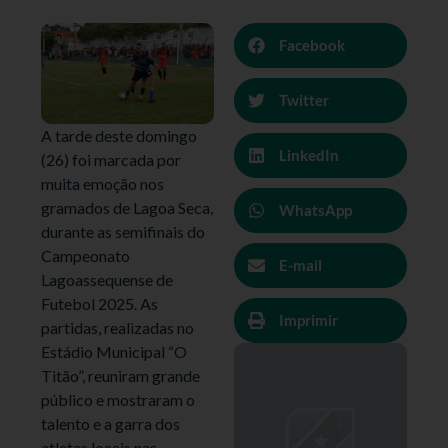
Facebook
Twitter
A tarde deste domingo
LinkedIn
(26) foi marcada por
muita emoção nos
gramados de Lagoa Seca,
WhatsApp
durante as semifinais do
Campeonato
E-mail
Lagoassequense de
Futebol 2025. As
Imprimir
partidas, realizadas no
Estádio Municipal “O
Titão”, reuniram grande
público e mostraram o
talento e a garra dos
atletas locais nas