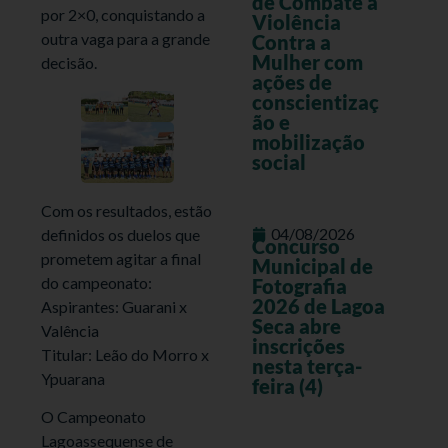
de Combate à
por 2×0, conquistando a
Violência
outra vaga para a grande
Contra a
Mulher com
decisão.
ações de
conscientizaç
ão e
mobilização
social
Com os resultados, estão
04/08/2026
definidos os duelos que
Concurso
prometem agitar a final
Municipal de
do campeonato:
Fotografia
2026 de Lagoa
Aspirantes: Guarani x
Seca abre
Valência
inscrições
Titular: Leão do Morro x
nesta terça-
Ypuarana
feira (4)
O Campeonato
Lagoassequense de