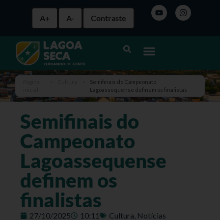
A+
A-
Contraste
Página
>
Cultura
>
Semifinais do Campeonato
inicial
Lagoassequense definem os finalistas
Semifinais do
Campeonato
Lagoassequense
definem os
finalistas
27/10/2025
10:11
Cultura
,
Notícias