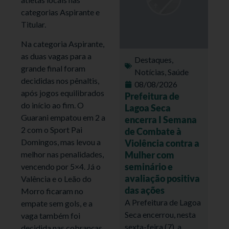
categorias Aspirante e
Titular.
Na categoria Aspirante,
as duas vagas para a
Destaques
,
grande final foram
Notícias
,
Saúde
decididas nos pênaltis,
08/08/2026
após jogos equilibrados
Prefeitura de
do início ao fim. O
Lagoa Seca
Guarani empatou em 2 a
encerra I Semana
2 com o Sport Pai
de Combate à
Domingos, mas levou a
Violência contra a
Mulher com
melhor nas penalidades,
seminário e
vencendo por 5×4. Já o
avaliação positiva
Valência e o Leão do
das ações
Morro ficaram no
A Prefeitura de Lagoa
empate sem gols, e a
Seca encerrou, nesta
vaga também foi
sexta-feira (7), a
decidida nas cobranças