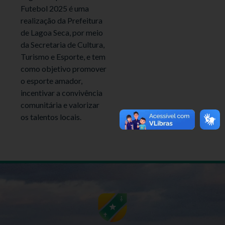
Futebol 2025 é uma
realização da Prefeitura
de Lagoa Seca, por meio
da Secretaria de Cultura,
Turismo e Esporte, e tem
como objetivo promover
o esporte amador,
incentivar a convivência
comunitária e valorizar
os talentos locais.