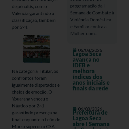
programação da I
de pênaltis, com o
Semana de Combate à
Valência garantindo a
Violência Doméstica
classificação, também
e Familiar contra a
por 5×4.
Mulher, com...
06/08/2026
Lagoa Seca
avança no
IDEB e
melhora
Na categoria Titular, os
índices dos
confrontos foram
anos iniciais e
igualmente disputados e
finais da rede
cheios de emoção. O
Ypuarana venceu o
Náutico por 2×1,
06/08/2026
Prefeitura de
garantindo presença na
Lagoa Seca
final, enquanto o Leão do
abre I Semana
Morro superou o CSA