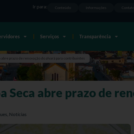
Ir para:
Conteúdo
Informações
Contat
ervidores
Serviços
Transparência
 abre prazo de renovação do alvará para contribuintes
oa Seca abre prazo de re
s
ues
,
Notícias