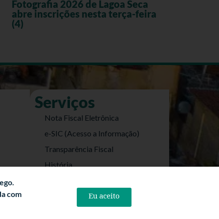
Fotografia 2026 de Lagoa Seca
abre inscrições nesta terça-feira
(4)
Serviços
Nota Fiscal Eletrônica
e-SIC (Acesso a Informação)
Transparência Fiscal
História
Informações Turísticas
fego.
rda com
Eu aceito
Politica de Privacidade