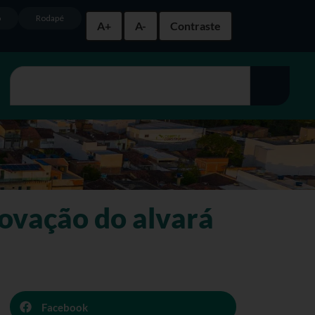
o
Rodapé
A+
A-
Contraste
novação do alvará
Facebook