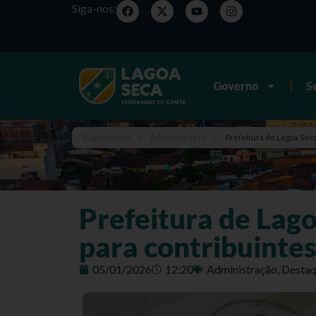
Siga-nos:
Governo
S
Página inicial
>
Administração
>
Prefeitura de Lagoa Seca
Prefeitura de Lag
para contribuinte
05/01/2026
12:20
Administração
,
Destaq