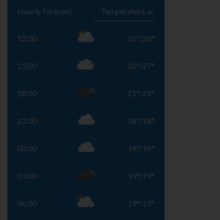
Hourly Forecast
12:00
26
°
/
26
°
15:00
26
°
/
27
°
18:00
21
°
/
22
°
21:00
18
°
/
18
°
00:00
18
°
/
18
°
03:00
19
°
/
19
°
06:00
19
°
/
19
°