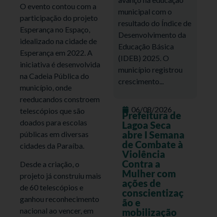
O evento contou com a
municipal com o
participação do projeto
resultado do Índice de
Esperança no Espaço,
Desenvolvimento da
idealizado na cidade de
Educação Básica
Esperança em 2022. A
(IDEB) 2025. O
iniciativa é desenvolvida
município registrou
na Cadeia Pública do
crescimento...
município, onde
reeducandos constroem
06/08/2026
telescópios que são
Prefeitura de
doados para escolas
Lagoa Seca
abre I Semana
públicas em diversas
de Combate à
cidades da Paraíba.
Violência
Contra a
Desde a criação, o
Mulher com
projeto já construiu mais
ações de
de 60 telescópios e
conscientizaç
ganhou reconhecimento
ão e
nacional ao vencer, em
mobilização