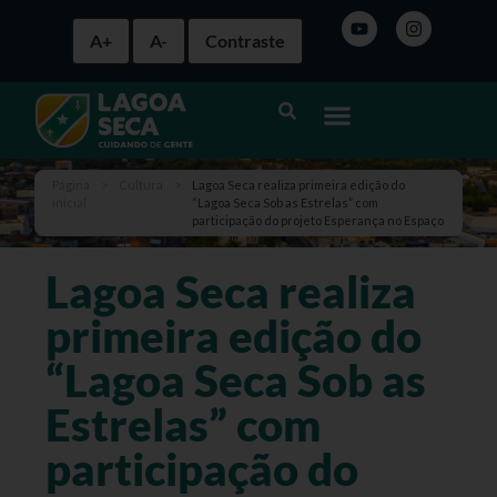
A+
A-
Contraste
Página
>
Cultura
>
Lagoa Seca realiza primeira edição do
inicial
“Lagoa Seca Sob as Estrelas” com
participação do projeto Esperança no Espaço
Lagoa Seca realiza
primeira edição do
“Lagoa Seca Sob as
Estrelas” com
participação do