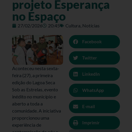
projeto Esperança
no Espaço
27/02/2026
20:45
Cultura
,
Notícias
Facebook
Twitter
Aconteceu nesta sexta-
LinkedIn
feira (27), a primeira
edição do Lagoa Seca
Sob as Estrelas, evento
WhatsApp
inédito no município e
aberto a toda a
E-mail
comunidade. A iniciativa
proporcionou uma
Imprimir
experiência de
contemplação do céu e