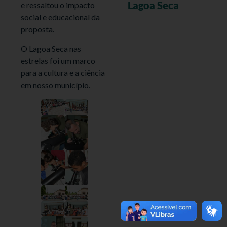
Lagoa Seca
e ressaltou o impacto
social e educacional da
proposta.
O Lagoa Seca nas
estrelas foi um marco
para a cultura e a ciência
em nosso município.