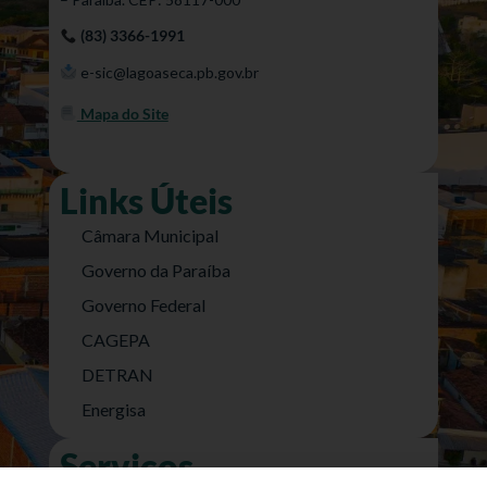
(83) 3366-1991
e-sic@lagoaseca.pb.gov.br
Mapa do Site
Links Úteis
Câmara Municipal
Governo da Paraíba
Governo Federal
CAGEPA
DETRAN
Energisa
Serviços