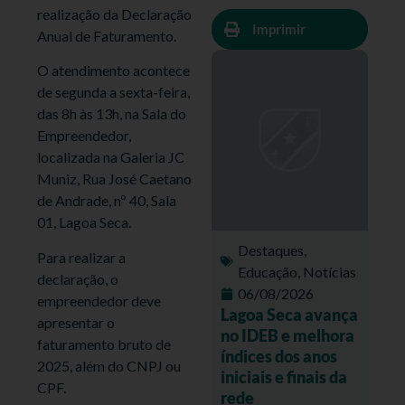
realização da Declaração
Imprimir
Anual de Faturamento.
O atendimento acontece
de segunda a sexta-feira,
das 8h às 13h, na Sala do
Empreendedor,
localizada na Galeria JC
Muniz, Rua José Caetano
de Andrade, nº 40, Sala
01, Lagoa Seca.
Destaques
,
Para realizar a
Educação
,
Notícias
declaração, o
06/08/2026
empreendedor deve
Lagoa Seca avança
apresentar o
no IDEB e melhora
faturamento bruto de
índices dos anos
2025, além do CNPJ ou
iniciais e finais da
CPF.
rede