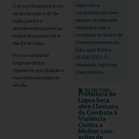
Lagoa Seca
O prazo final para envio
conquistou um novo
da declaração é 31 de
avanço na educação
maio, porém o
municipal com o
atendimento presencial
resultado do Índice de
estará disponível até o
Desenvolvimento da
dia 29 de maio.
Educação Básica
Procure a Sala do
(IDEB) 2025. O
Empreendedor,
município registrou
regularize sua situação e
crescimento...
mantenha seu negócio
em dia.
06/08/2026
Prefeitura de
Lagoa Seca
abre I Semana
de Combate à
Violência
Contra a
Mulher com
ações de