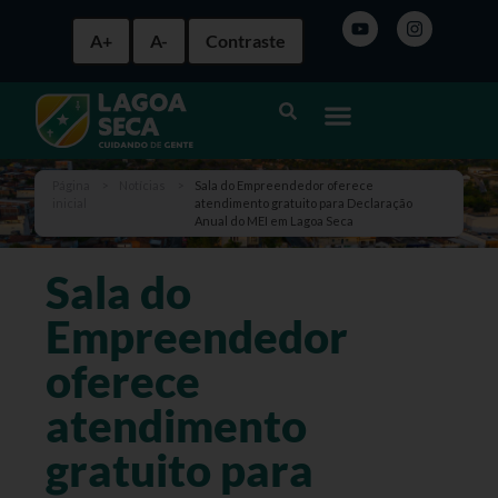
A+
A-
Contraste
Página
>
Notícias
>
Sala do Empreendedor oferece
inicial
atendimento gratuito para Declaração
Anual do MEI em Lagoa Seca
Sala do
Empreendedor
oferece
atendimento
gratuito para