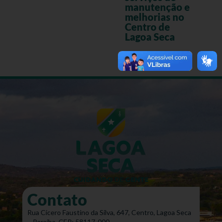
manutenção e
melhorias no
Centro de
Lagoa Seca
Contato
Rua Cícero Faustino da Silva, 647, Centro, Lagoa Seca
– Paraíba. CEP: 58117-000