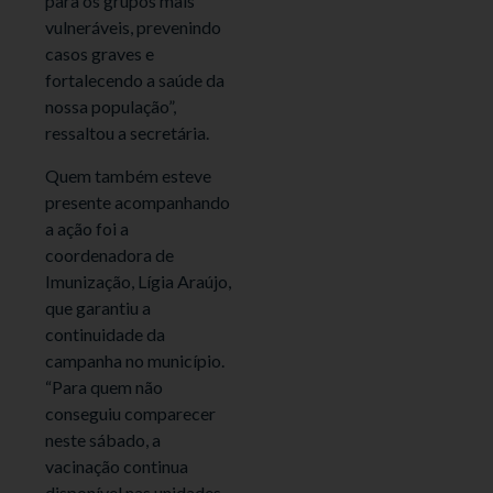
para os grupos mais
vulneráveis, prevenindo
casos graves e
fortalecendo a saúde da
nossa população”,
ressaltou a secretária.
Quem também esteve
presente acompanhando
a ação foi a
coordenadora de
Imunização, Lígia Araújo,
que garantiu a
continuidade da
campanha no município.
“Para quem não
conseguiu comparecer
neste sábado, a
vacinação continua
disponível nas unidades