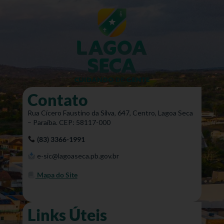
Contato
Rua Cícero Faustino da Silva, 647, Centro, Lagoa Seca
– Paraíba. CEP: 58117-000
(83) 3366-1991
e-sic@lagoaseca.pb.gov.br
Mapa do Site
Links Úteis