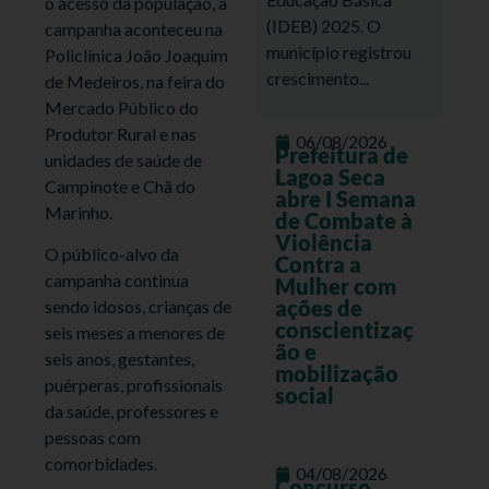
o acesso da população, a
(IDEB) 2025. O
campanha aconteceu na
município registrou
Policlínica João Joaquim
crescimento...
de Medeiros, na feira do
Mercado Público do
Produtor Rural e nas
06/08/2026
Prefeitura de
unidades de saúde de
Lagoa Seca
Campinote e Chã do
abre I Semana
Marinho.
de Combate à
Violência
O público-alvo da
Contra a
campanha continua
Mulher com
ações de
sendo idosos, crianças de
conscientizaç
seis meses a menores de
ão e
seis anos, gestantes,
mobilização
puérperas, profissionais
social
da saúde, professores e
pessoas com
comorbidades.
04/08/2026
Concurso