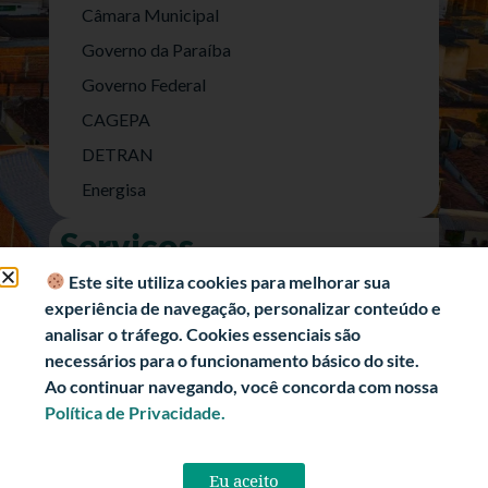
Câmara Municipal
Governo da Paraíba
Governo Federal
CAGEPA
DETRAN
Energisa
Serviços
Nota Fiscal Eletrônica
Este site utiliza cookies para melhorar sua
experiência de navegação, personalizar conteúdo e
e-SIC (Acesso a Informação)
analisar o tráfego. Cookies essenciais são
Transparência Fiscal
necessários para o funcionamento básico do site.
História
Ao continuar navegando, você concorda com nossa
Política de Privacidade.
Informações Turísticas
Politica de Privacidade
Eu aceito