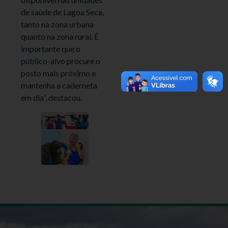
de saúde de Lagoa Seca,
tanto na zona urbana
quanto na zona rural. É
importante que o
público-alvo procure o
posto mais próximo e
mantenha a caderneta
em dia”, destacou.