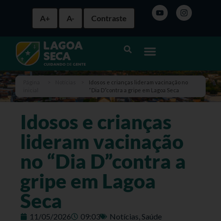
A+
A-
Contraste
Página
>
Notícias
>
Idosos e crianças lideram vacinação no
inicial
“Dia D”contra a gripe em Lagoa Seca
Idosos e crianças
lideram vacinação
no “Dia D”contra a
gripe em Lagoa
Seca
11/05/2026
09:03
Notícias
,
Saúde