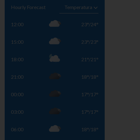
Hourly Forecast
12:00
23
°
/
24
°
15:00
23
°
/
23
°
18:00
21
°
/
21
°
21:00
18
°
/
18
°
00:00
17
°
/
17
°
03:00
17
°
/
17
°
06:00
18
°
/
18
°