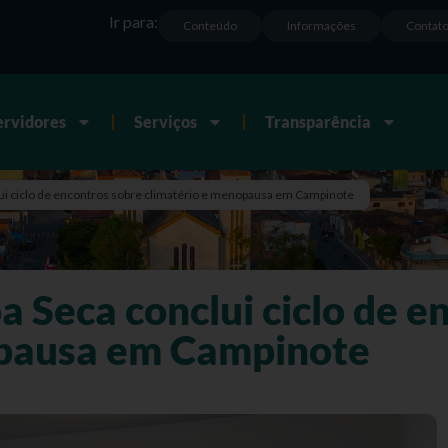
Ir para:
Conteúdo
Informações
Contat
ervidores
Serviços
Transparência
lui ciclo de encontros sobre climatério e menopausa em Campinote
a Seca conclui ciclo de e
opausa em Campinote