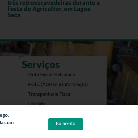
três retroescavadeiras durante a
Festa do Agricultor, em Lagoa
Seca
Serviços
Nota Fiscal Eletrônica
e-SIC (Acesso a Informação)
Transparência Fiscal
História
Informações Turísticas
fego.
rda com
Eu aceito
Politica de Privacidade