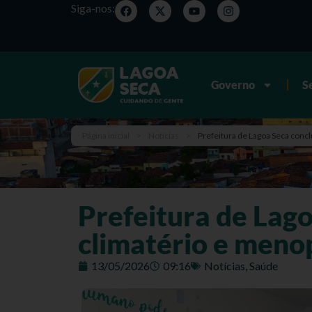
Siga-nos:
Governo
S
Página inicial
>
Notícias
>
Prefeitura de Lagoa Seca conc
Prefeitura de Lago
climatério e men
13/05/2026
09:16
Notícias
,
Saúde