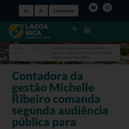
A+
A-
Contraste
Página
>
Notícias
>
Contadora da gestão Michelle Ribeiro
inicial
comanda segunda audiência pública para
debater orçamento público
Contadora da
gestão Michelle
Ribeiro comanda
segunda audiência
pública para