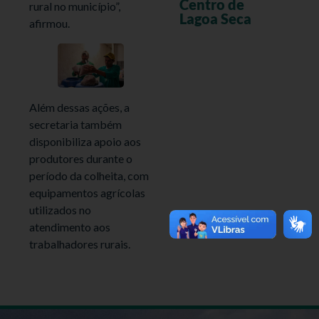
Centro de
rural no município”,
Lagoa Seca
afirmou.
Além dessas ações, a
secretaria também
disponibiliza apoio aos
produtores durante o
período da colheita, com
equipamentos agrícolas
utilizados no
atendimento aos
trabalhadores rurais.