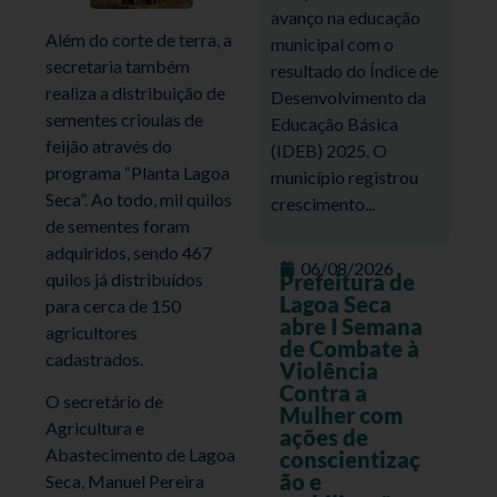
avanço na educação
Além do corte de terra, a
municipal com o
secretaria também
resultado do Índice de
realiza a distribuição de
Desenvolvimento da
sementes crioulas de
Educação Básica
feijão através do
(IDEB) 2025. O
programa “Planta Lagoa
município registrou
Seca”. Ao todo, mil quilos
crescimento...
de sementes foram
adquiridos, sendo 467
06/08/2026
quilos já distribuídos
Prefeitura de
Lagoa Seca
para cerca de 150
abre I Semana
agricultores
de Combate à
cadastrados.
Violência
Contra a
O secretário de
Mulher com
Agricultura e
ações de
Abastecimento de Lagoa
conscientizaç
ão e
Seca, Manuel Pereira