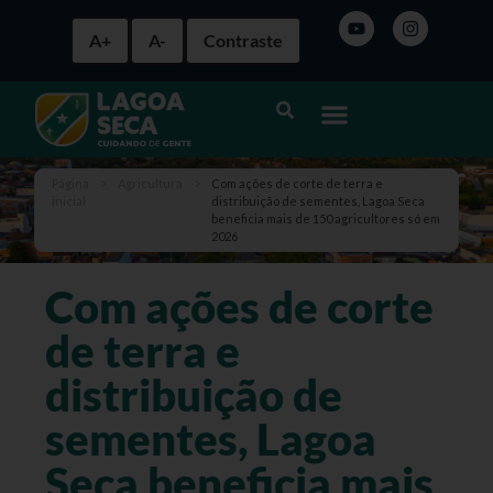
A+
A-
Contraste
Página
>
Agricultura
>
Com ações de corte de terra e
inicial
distribuição de sementes, Lagoa Seca
beneficia mais de 150 agricultores só em
2026
Com ações de corte
de terra e
distribuição de
sementes, Lagoa
Seca beneficia mais