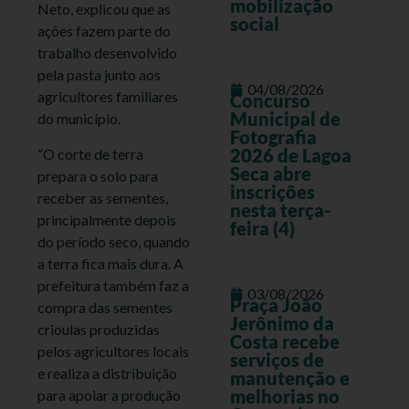
mobilização
Neto, explicou que as
social
ações fazem parte do
trabalho desenvolvido
pela pasta junto aos
04/08/2026
agricultores familiares
Concurso
Municipal de
do município.
Fotografia
2026 de Lagoa
“O corte de terra
Seca abre
prepara o solo para
inscrições
receber as sementes,
nesta terça-
principalmente depois
feira (4)
do período seco, quando
a terra fica mais dura. A
prefeitura também faz a
03/08/2026
Praça João
compra das sementes
Jerônimo da
crioulas produzidas
Costa recebe
pelos agricultores locais
serviços de
e realiza a distribuição
manutenção e
melhorias no
para apoiar a produção