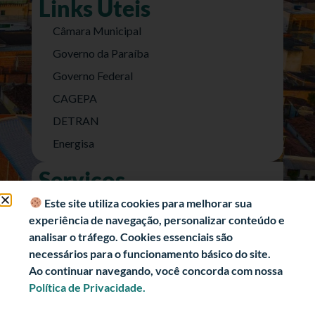
Links Úteis
Câmara Municipal
Governo da Paraíba
Governo Federal
CAGEPA
DETRAN
Energisa
Serviços
Nota Fiscal Eletrônica
Este site utiliza cookies para melhorar sua
experiência de navegação, personalizar conteúdo e
e-SIC (Acesso a Informação)
analisar o tráfego. Cookies essenciais são
Transparência Fiscal
necessários para o funcionamento básico do site.
História
Ao continuar navegando, você concorda com nossa
Política de Privacidade.
Informações Turísticas
Politica de Privacidade