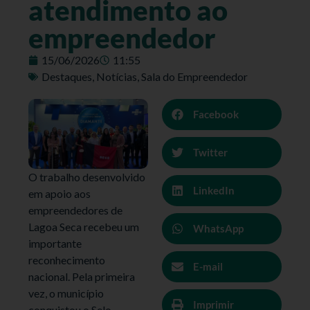
atendimento ao
empreendedor
15/06/2026
11:55
Destaques
,
Notícias
,
Sala do Empreendedor
Facebook
Twitter
O trabalho desenvolvido
LinkedIn
em apoio aos
empreendedores de
Lagoa Seca recebeu um
WhatsApp
importante
reconhecimento
E-mail
nacional. Pela primeira
vez, o município
Imprimir
conquistou o Selo