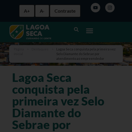
A+
A-
Contraste
Página
>
Destaques
>
Lagoa Seca conquista pela primeira vez
inicial
Selo Diamante do Sebrae por
atendimento ao empreendedor
Lagoa Seca
conquista pela
primeira vez Selo
Diamante do
Sebrae por