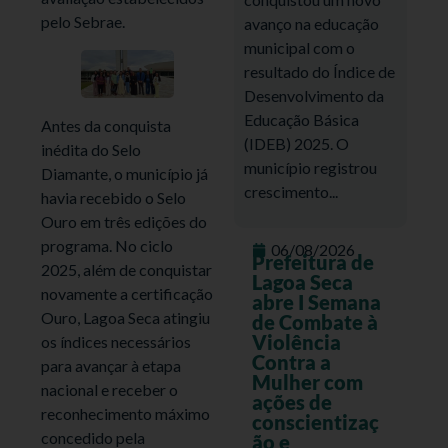
pelo Sebrae.
avanço na educação
municipal com o
resultado do Índice de
Desenvolvimento da
Educação Básica
Antes da conquista
(IDEB) 2025. O
inédita do Selo
município registrou
Diamante, o município já
crescimento...
havia recebido o Selo
Ouro em três edições do
programa. No ciclo
06/08/2026
Prefeitura de
2025, além de conquistar
Lagoa Seca
novamente a certificação
abre I Semana
Ouro, Lagoa Seca atingiu
de Combate à
Violência
os índices necessários
Contra a
para avançar à etapa
Mulher com
nacional e receber o
ações de
reconhecimento máximo
conscientizaç
concedido pela
ão e