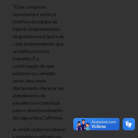
“Essa conquista
representa o esforço
coletivo da equipe da
Sala do Empreendedor,
da gestão municipal e de
cada empreendedor que
acredita no nosso
trabalho. É a
confirmação de que
estamos no caminho
certo, buscando
diariamente oferecer um
atendimento de
excelência e contribuir
para o desenvolvimento
de Lagoa Seca”, afirmou.
A certificação reconhece
o trabalho realizado no