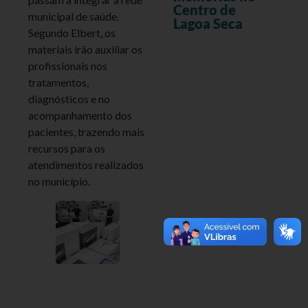
Centro de
municipal de saúde.
Lagoa Seca
Segundo Elbert, os
materiais irão auxiliar os
profissionais nos
tratamentos,
diagnósticos e no
acompanhamento dos
pacientes, trazendo mais
recursos para os
atendimentos realizados
no município.