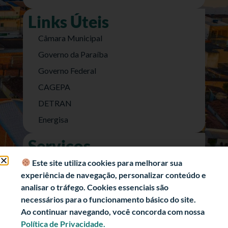
Links Úteis
Câmara Municipal
Governo da Paraíba
Governo Federal
CAGEPA
DETRAN
Energisa
Serviços
Nota Fiscal Eletrônica
Este site utiliza cookies para melhorar sua
experiência de navegação, personalizar conteúdo e
e-SIC (Acesso a Informação)
analisar o tráfego. Cookies essenciais são
Transparência Fiscal
necessários para o funcionamento básico do site.
História
Ao continuar navegando, você concorda com nossa
Política de Privacidade.
Informações Turísticas