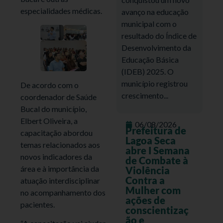
especialidades médicas.
avanço na educação
municipal com o
resultado do Índice de
Desenvolvimento da
Educação Básica
(IDEB) 2025. O
município registrou
De acordo com o
crescimento...
coordenador de Saúde
Bucal do município,
Elbert Oliveira, a
06/08/2026
Prefeitura de
capacitação abordou
Lagoa Seca
temas relacionados aos
abre I Semana
novos indicadores da
de Combate à
área e à importância da
Violência
Contra a
atuação interdisciplinar
Mulher com
no acompanhamento dos
ações de
pacientes.
conscientizaç
ão e