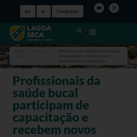
A+
A-
Contraste
Página
>
Destaques
>
Profissionais da saúde bucal participam
inicial
de capacitação e recebem novos
equipamentos em Lagoa Seca
Profissionais da
saúde bucal
participam de
capacitação e
recebem novos