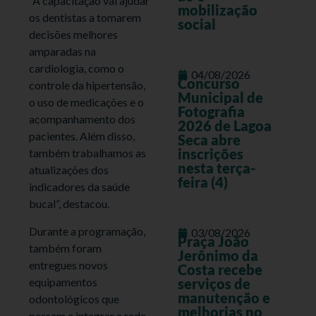
“A capacitação vai ajudar
mobilização
os dentistas a tomarem
social
decisões melhores
amparadas na
cardiologia, como o
04/08/2026
Concurso
controle da hipertensão,
Municipal de
o uso de medicações e o
Fotografia
acompanhamento dos
2026 de Lagoa
pacientes. Além disso,
Seca abre
inscrições
também trabalhamos as
nesta terça-
atualizações dos
feira (4)
indicadores da saúde
bucal”, destacou.
Durante a programação,
03/08/2026
Praça João
também foram
Jerônimo da
entregues novos
Costa recebe
equipamentos
serviços de
manutenção e
odontológicos que
melhorias no
passam a integrar a rede