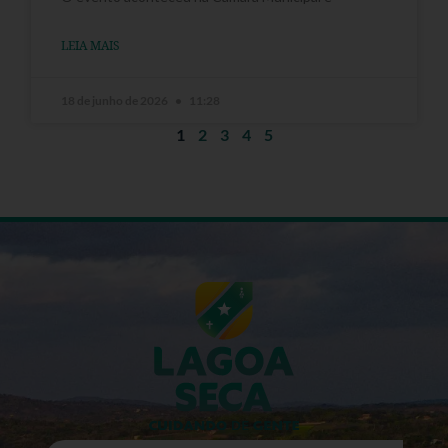
LEIA MAIS
18 de junho de 2026
11:28
1
2
3
4
5