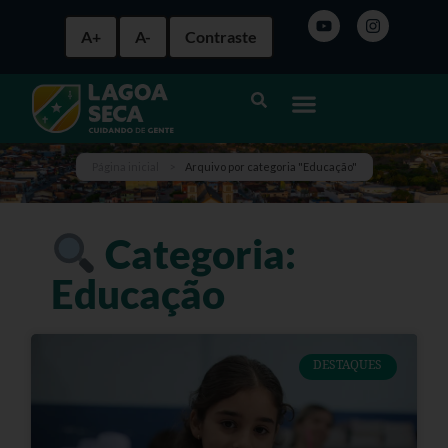
A+
A-
Contraste
Página inicial
>
Arquivo por categoria "Educação"
Categoria:
Educação
DESTAQUES