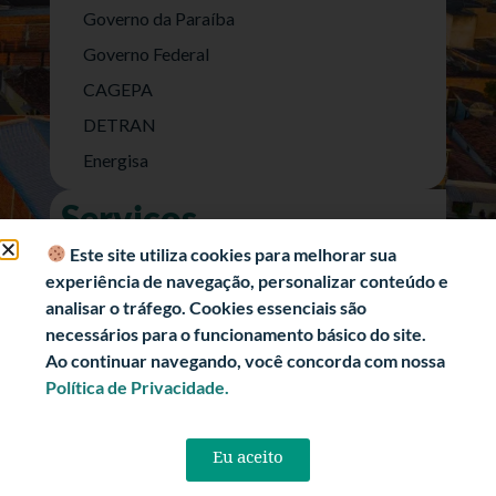
Governo da Paraíba
Governo Federal
CAGEPA
DETRAN
Energisa
Serviços
Nota Fiscal Eletrônica
Este site utiliza cookies para melhorar sua
experiência de navegação, personalizar conteúdo e
e-SIC (Acesso a Informação)
analisar o tráfego. Cookies essenciais são
Transparência Fiscal
necessários para o funcionamento básico do site.
História
Ao continuar navegando, você concorda com nossa
Política de Privacidade.
Informações Turísticas
Politica de Privacidade
Eu aceito