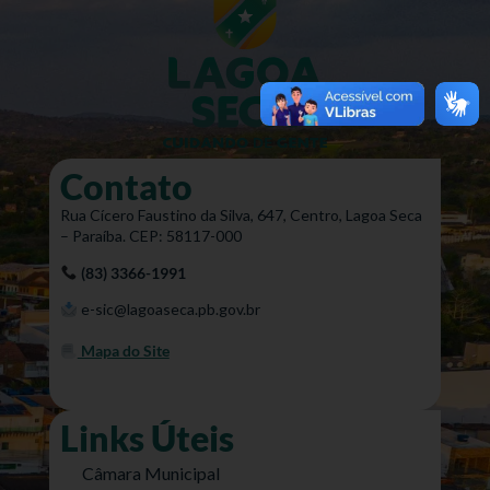
Contato
Rua Cícero Faustino da Silva, 647, Centro, Lagoa Seca
– Paraíba. CEP: 58117-000
(83) 3366-1991
e-sic@lagoaseca.pb.gov.br
Mapa do Site
Links Úteis
Câmara Municipal